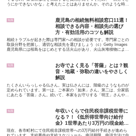
うにかできないかな」と考えたことはありませんか。そのような時に
おすすめなのが、自宅でも手軽にできる黄ばみ取りの方法で...
鹿児島の相続無料相談窓口11選！
知識
相談できる内容・相談先の選び
方・有効活用のコツも解説
相続トラブルが起きた際は専門家への相談が必要です。専門家ごとの
取扱分野を把握し、適切な相談先を選びましょう（c）Getty Images
鹿児島県には桜島をはじめとする活火山があり、火山灰堆積物による
シラス台地が広く形成されています。農地や持...
お寺でよく見る「菩薩」とは？観
知識
音・地蔵・弥勒の違いをやさしく
解説
たくさんいらっしゃる仏さん。実は仏さんには、階級のようなものが
定められています。第一は、ご本家の「如来」さん。第二は、分家筋
にあたる「菩薩」さん。続いて、本家をお守りする「明王」さんや
「天」さん、「羅漢」さんとなります。しかし、それぞれに生...
年収いくらで住民税非課税世帯に
知識
なる？！《低所得世帯向け給付
金》1世帯あたり3万円の現金給付
【年代別】住民税非課税世帯の割
現在、各市町村にて住民税非課税世帯への3万円給付手続きが進めら
合は…？
れています。支給要件や支給スケジュール、申請期限、申請方法は自