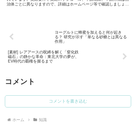
治体ごとに異なりますので、詳細はホームページ等で確認しましょ
う。これまで複数回にわたり、住民税非課税世帯への現金給付...
ヨーグルトに蜂蜜を加えると何が起き
る？ 研究が示す「単なる砂糖とは異なる
作用」
[素材] レアアースの呪縛を解く「窒化鉄
磁石」の静かな革命：東北大学の夢が、
EV時代の覇権を握るまで
コメント
コメントを書き込む
ホーム
知識