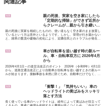
関連記事
親の死後、実家を空き家にしたら
知識
「定期的な掃除」ができず近所か
らクレームが…親から引き継いだ
土地は売った方がいい？
親の死後に実家を相続したものの、使い道もなく空き家のまま放置し
ているという方は意外といるようです。しかし、管理が行き届かない
と、雑草の繁茂や建物の劣化により、近隣住民とのトラブルが発生す
ることもあります。この記事では、空き家の維持に伴う課題...
車が自転車を追い越す時の新ルー
知識
ル、車・自転車双方に 2026年4月
から
2026年4月1日～の道交法改正のポイント 2026年（令和8年）4月1日
から、道路交通法改正により自動車が自転車を追い越すときの新ルー
ルが始まります。接触事故を未然に防ぐため、自動車だけでなく、自
転車にも義務と罰則を設けています。4月はと...
「衝撃！」「気持ちいい」 車の
知識
ヘッドライトの黄ばみをスッキリ
落とす方法
長く使っている車のヘッドライトは、経年によって黄ばみが目立って
くるもの。業者に修理を依頼すると費用が高くつくため、「自分でど