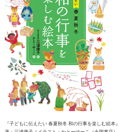
『子どもに伝えたい 春夏秋冬 和の行事を楽しむ絵本』
著：三浦康子／イラスト：かとーゆーこ（永岡書店）