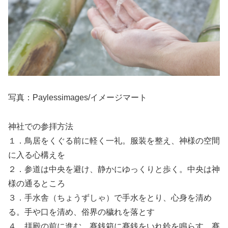
写真：Paylessimages/イメージマート
神社での参拝方法
１．鳥居をくぐる前に軽く一礼。服装を整え、神様の空間
に入る心構えを
２．参道は中央を避け、静かにゆっくりと歩く。中央は神
様の通るところ
３．手水舎（ちょうずしゃ）で手水をとり、心身を清め
る。手や口を清め、俗界の穢れを落とす
４．拝殿の前に進む。賽銭箱に賽銭をいれ鈴を鳴らす。賽