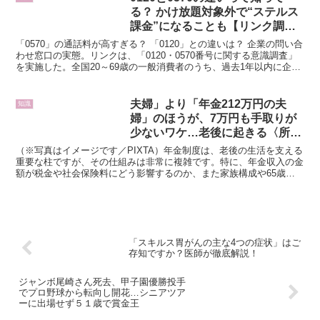
る？ かけ放題対象外で“ステルス
課金”になることも【リンク調
べ】
「0570」の通話料が高すぎる？ 「0120」との違いは？ 企業の問い合
わせ窓口の実態。リンクは、「0120・0570番号に関する意識調査」
を実施した。全国20～69歳の一般消費者のうち、過去1年以内に企業
へ問い合わせを行った600名が回答...
夫婦」より「年金212万円の夫
知識
婦」のほうが、7万円も手取りが
少ないワケ…老後に起きる〈所得
逆転〉の正体【FPが解説】
（※写真はイメージです／PIXTA）年金制度は、老後の生活を支える
重要な柱ですが、その仕組みは非常に複雑です。特に、年金収入の金
額が税金や社会保険料にどう影響するのか、また家族構成や65歳以
降の就労の有無が将来の受給額にどのような変化をもた...
「スキルス胃がんの主な4つの症状」はご
存知ですか？医師が徹底解説！
ジャンボ尾崎さん死去、甲子園優勝投手
でプロ野球から転向し開花…シニアツア
ーに出場せず５１歳で賞金王