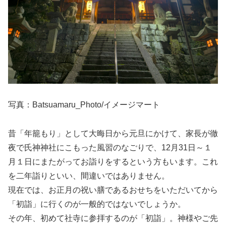
写真：Batsuamaru_Photo/イメージマート
昔「年籠もり」として大晦日から元旦にかけて、家長が徹
夜で氏神神社にこもった風習のなごりで、12月31日～１
月１日にまたがってお詣りをするという方もいます。これ
を二年詣りといい、間違いではありません。
現在では、お正月の祝い膳であるおせちをいただいてから
「初詣」に行くのが一般的ではないでしょうか。
その年、初めて社寺に参拝するのが「初詣」。神様やご先