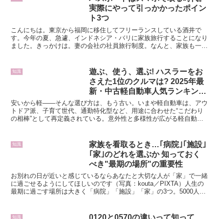
実際にやって引っかかったポイン
ト3つ
こんにちは。東京から福岡に移住してフリーランスしている酒井で
す。今年の夏、急遽、インドネシア・バリに家族旅行することになり
ました。きっかけは。妻の会社の社員旅行制度。なんと、家族も一緒
にその旅行に行くことが認められ、旅行代金も半分くらい負担...
遊ぶ、使う、選ぶ! ハスラーをお
知識
さえた1位のクルマは? 2025年最
新・中古軽自動車人気ランキン
グ! 【モーターファンおすすめ中
安いから軽――そんな選び方は、もう古い。いまや軽自動車は、アウ
古車】
トドア派、子育て世代、通勤特化型など、用途に合わせた“こだわり
の相棒”として再定義されている。意外性と多様性が広がる軽自動車
の中古車市場。その最新の人気車種ランキングをカウントダ...
家族を看取るとき…｢病院｣｢施設｣
知識
｢家｣のどれを選ぶか 知っておく
べき"最期の場所"の重要性
お別れの日が近いと感じているならあなたと大切な人が「家」で一緒
に過ごせるようにしてほしいのです（写真：kouta／PIXTA）人生の
最期に過ごす場所は大きく「病院」「施設」「家」の3つ。5000人以
上の看取りを行ってきた在宅医療専門クリニッ...
0120と0570の違いって知って
知識