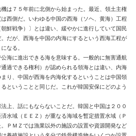
危機は７５年前に北側から始まった。最近、領土主権
度は西側だ。いわゆる中国の西海（ソヘ、黄海）工程
（朝鮮戦争）〕とは違い、緩やかに進行していて国民
だ。だが、西海を中国の内海にするという西海工程が
とになる。
で公海に進出できる海を意味する。一般的に無害通航
で通過できる権利）が認められる領海とは違い、内海
つまり、中国が西海を内海化するということは中国領
くるということと同じだ。これが韓国安保にどのよう
際法上、話にもならないことだ。韓国と中国は２００
経済水域（ＥＥＺ）が重なる海域を暫定措置水域（Ｐ
た。ＰＭＺでは漁業以外の施設の設置や資源開発など
国は養殖施設という名分で鉄骨構造物をいくつか設置