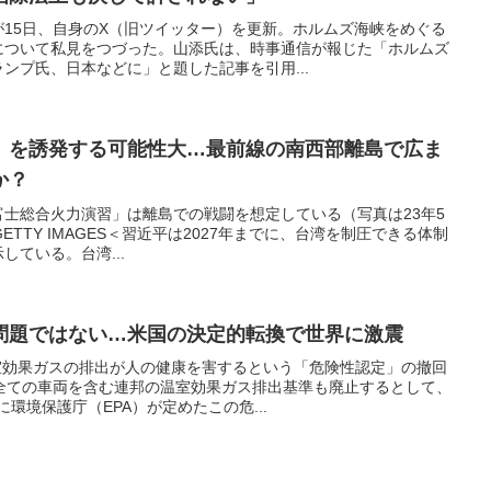
15日、自身のX（旧ツイッター）を更新。ホルムズ海峡をめぐる
について私見をつづった。山添氏は、時事通信が報じた「ホルムズ
ンプ氏、日本などに」と題した記事を引用...
」を誘発する可能性大…最前線の南西部離島で広ま
か？
士総合火力演習」は離島での戦闘を想定している（写真は23年5
I/GETTY IMAGES＜習近平は2027年までに、台湾を制圧できる体制
ている。台湾...
問題ではない…米国の決定的転換で世界に激震
温室効果ガスの排出が人の健康を害するという「危険性認定」の撤回
全ての車両を含む連邦の温室効果ガス排出基準も廃止するとして、
に環境保護庁（EPA）が定めたこの危...