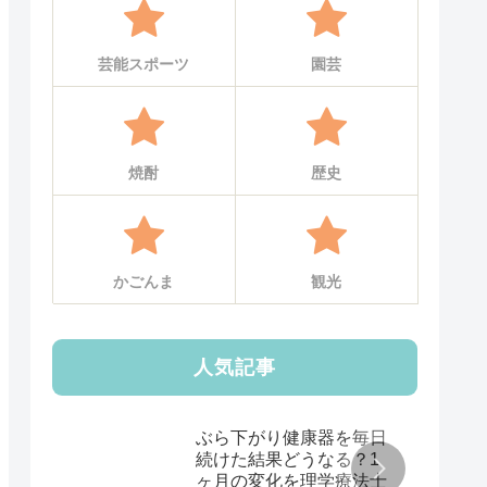
芸能スポーツ
園芸
焼酎
歴史
かごんま
観光
人気記事
ぶら下がり健康器を毎日
続けた結果どうなる？1
ヶ月の変化を理学療法士