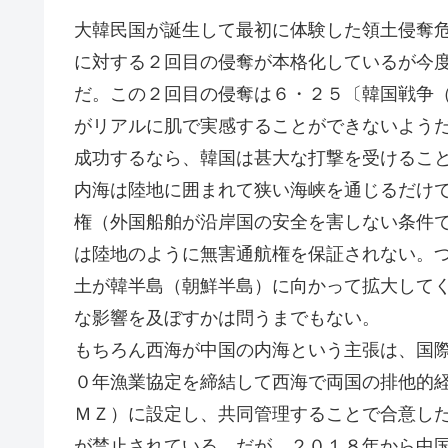
大韓民国が誕生して最初に体験した領土侵奪
に対する２回目の侵奪が本格化しているが今
だ。この２回目の侵奪は６・２５〔韓国戦争
がリアルに肌で実感することができないよう
成功するなら、韓国は甚大な打撃を受けるこ
内海は陸地に囲まれて狭い海峡を通じるだけ
権（外国船舶が沿岸国の安全を害しない条件
は陸地のように無害通航権を保証されない。
土が韓半島（朝鮮半島）に向かって拡大して
な影響を及ぼすかは問うまでもない。
もちろん西海が中国の内海という主張は、国
０年漁業協定を締結して西海で両国の排他的
ＭＺ）に設定し、共同管理することで合意し
が禁止されている。だが、２０１８年から中