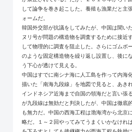
して論争を巻き起こした。養殖も漁業だと主
ォームだ。
韓国外交部が抗議をしてみたが、中国は聞い
ヌリ号が問題の構造物を調査するために接近
して物理的に調査を阻止した。さらにゴムボ
のような固定構造物を繰り返し設置し、後に
う下心が透けて見える。
中国はすでに南シナ海に人工島を作って内海
描いた「南海九段線」を地図で見ると、あき
インドネシア近海まで自国の領海だと言い張
が九段線は無効だと判決したが、中国は徹底
も無力だ。中国の西海工程は渤海湾から北京
略だ。１～２回やってみてうまくいかなけれ
を下ろすとしても後継権力が西海工程を執拗