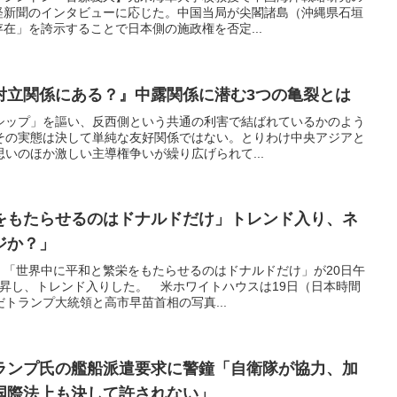
経新聞のインタビューに応じた。中国当局が尖閣諸島（沖縄県石垣
在」を誇示することで日本側の施政権を否定...
対立関係にある？』中露関係に潜む3つの亀裂とは
シップ」を謳い、反西側という共通の利害で結ばれているかのよう
その実態は決して単純な友好関係ではない。とりわけ中央アジアと
いのほか激しい主導権争いが繰り広げられて...
をもたらせるのはドナルドだけ」トレンド入り、ネ
ジか？」
 「世界中に平和と繁栄をもたらせるのはドナルドだけ」が20日午
昇し、トレンド入りした。 米ホワイトハウスは19日（日本時間
トランプ大統領と高市早苗首相の写真...
ランプ氏の艦船派遣要求に警鐘「自衛隊が協力、加
国際法上も決して許されない」