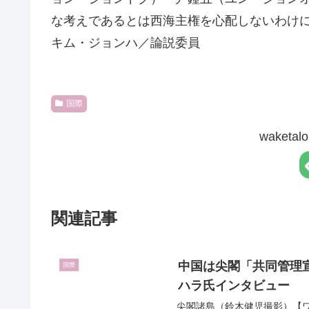
な考えであるとは西海主権を心配しないわけ
キム・ジョンハ／論説委員
国際
waket
関連記事
中国は尖閣「共同管理宣
国際
ハラ氏インタビュー
尖閣諸島（鈴木健児撮影）【