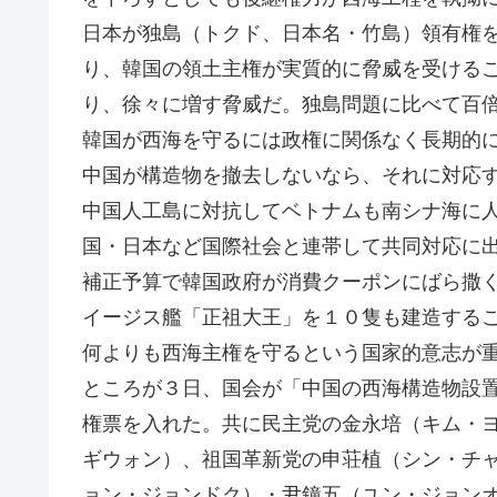
日本が独島（トクド、日本名・竹島）領有権
り、韓国の領土主権が実質的に脅威を受ける
り、徐々に増す脅威だ。独島問題に比べて百
韓国が西海を守るには政権に関係なく長期的
中国が構造物を撤去しないなら、それに対応
中国人工島に対抗してベトナムも南シナ海に
国・日本など国際社会と連帯して共同対応に
補正予算で韓国政府が消費クーポンにばら撒
イージス艦「正祖大王」を１０隻も建造する
何よりも西海主権を守るという国家的意志が
ところが３日、国会が「中国の西海構造物設
権票を入れた。共に民主党の金永培（キム・
ギウォン）、祖国革新党の申荘植（シン・チ
ョン・ジョンドク）・尹鐘五（ユン・ジョン