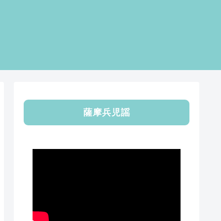
薩摩兵児謡