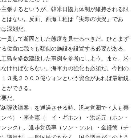
を主張するというが、韓米日協力体制が維持される限
ことはない。反面、西海工程は「実際の状況」であ
倍は深刻だ。
に一貫して断固とした態度を見せるべきだ。ひとまず
する位置に我々も類似の施設を設置する必要がある。
人工島を多数建設した事例を参考にしよう。また、米
出なければならない。海軍力の強化も必須だ。今回の
く１３兆２０００億ウォンという資金があれば最新鋭
ことができる。
重要だ。
置糾弾決議案」を通過させる時、汎与党圏で７人も棄
ヨンベ）・李奇憲（ イ・ギホン）・洪起元（ホン・
ャンシク）、進歩党孫率（ソン・ソル）・全鍾徳（チ
オ）議員だ。一般国民でもなく、国会議員がこのよう