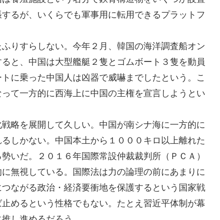
張するが、いくらでも軍事用に転用できるプラットフ
たふりすらしない。今年２月、韓国の海洋調査船オン
すると、中国は大型艦艇２隻とゴムボート３隻を動員
ートに乗った中国人は凶器で威嚇までしたという。こ
なって一方的に西海上に中国の主権を宣言しようとい
化戦略を展開して久しい。中国が南シナ海に一方的に
れるしかない。中国本土から１０００キロ以上離れた
る勢いだ。２０１６年国際常設仲裁裁判所（ＰＣＡ）
的に無視している。国際法は力の論理の前にあまりに
につながる政治・経済要衝地を保護するという国家戦
ば止めるという性格でもない。たとえ習近平体制が幕
に推し進めるだろう。