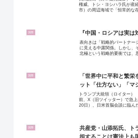
権威、トシ・ヨシハラ氏が産
市）の周辺海域で「恒常的な存
『中国・ロシアは実は
国際
表向きは「戦略的パートナー
に見える中露関係。しかし、
北極という戦略的要衝では、思
「世界中に平和と繁栄
国際
ット「仕方ない」「マ
トランプ大統領（ロイター）
前、X（旧ツイッター）で急上
20日）、日米首脳会談に臨んだ
共産党・山添拓氏、ト
国際
担することは憲法上も