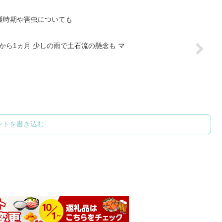
穫時期や害虫についても
から1ヵ月 少しの雨で土石流の懸念も マ
ントを書き込む