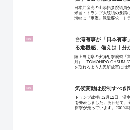
日本共産党の山添拓参院議員が
米国・トランプ大統領の要請
海峡に『軍艦』派遣要求 トラ
台湾有事が「日本有事
国際
る危機感、備えは十分
陸上自衛隊の実弾射撃演習「富
月） TOMOHIRO OHSUM
を取れるよう人民解放軍に指示し
気候変動は規制すべき
国際
トランプ政権は2月12日、
を発表しました。あわせて、
衝撃が走っています。2009年