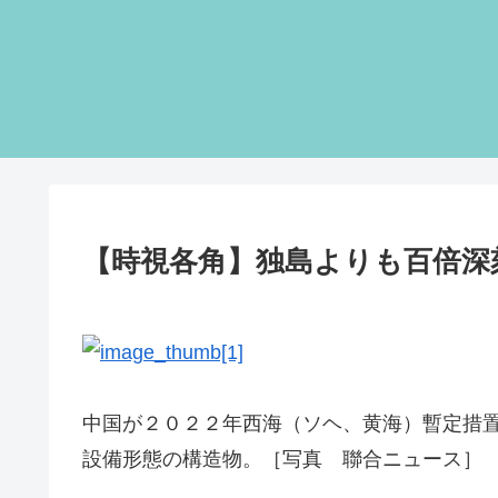
【時視各角】独島よりも百倍深
中国が２０２２年西海（ソヘ、黄海）暫定措
設備形態の構造物。［写真 聯合ニュース］