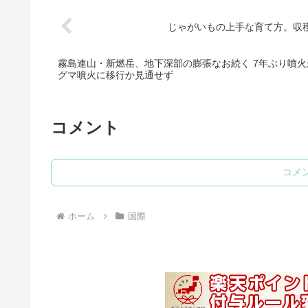
じゃがいもの上手な育て方。収
霧島連山・新燃岳、地下深部の膨張なお続く 7年ぶり噴火
グマ噴火に移行か見通せず
コメント
コメ
ホーム
国際