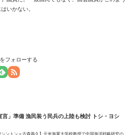
にはいかない。
aloをフォローする
言」準備 漁民装う民兵の上陸も検討 トシ・ヨシ
ワシントン＝古森義久】元米海軍大学校教授で中国海洋戦略研究の