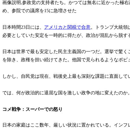
画像説明,参政党の支持者たち。かつては無名に近かった極
め、参院での議席を15に急増させた
日本時間23日には、
アメリカと関税で合意
。トランプ大統領
必要としていた安定を一時的に得たが、政治が混乱から脱す
日本は世界で最も安定した民主主義国の一つだ。選挙で驚くこ
を除き、政権を担い続けてきた。他国で見られるようなポピ
しかし、自民党は現在、戦後史上最も深刻な課題に直面して
では、何が政治的に退屈な国を激しい政争の地に変えたのか
コメ戦争：スーパーでの怒り
日本の家庭はここ数年、厳しい状況に置かれている。インフ