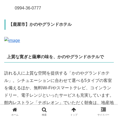
0994‐36-0777
【鹿屋市】かのやグランドホテル
上質な寛ぎと薩摩の味を、かのやグランドホテルで
訪れる人に上質な空間を提供する「かのやグランドホテ
ル」。シチュエーションに合わせて選べる5タイプの客室
を備えるほか、無料Wi-Fiやスマートテレビ、コインラン
ドリー、電子レンジといったサービスも充実しています。
館内レストラン「ナポレオン」でいただく朝食は、地産地
消にこだわったバイキングスタイル。和食・洋食を常時
ホーム
検索
トップ
サイドバー
20種類以上揃え、さつま揚げや鶏飯、豚なんこつ煮な