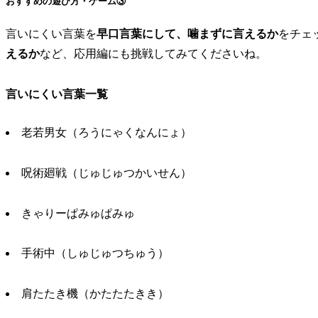
おすすめの遊び方・ゲーム③
言いにくい言葉を
早口言葉にして、噛まずに言えるか
をチェ
えるか
など、応用編にも挑戦してみてくださいね。
言いにくい言葉一覧
老若男女（ろうにゃくなんにょ）
呪術廻戦（じゅじゅつかいせん）
きゃりーぱみゅぱみゅ
手術中（しゅじゅつちゅう）
肩たたき機（かたたたきき）