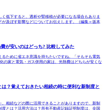
しく低下すると、透析や腎移植が必要になる場合もありま
下が及ぼす影響などについてお伝えします。（編集＝坂本
費が安いのはどっち? 比較してみた
えるために省エネ意識を持ちたいですね。「そもそも電気
電化の家と電気・ガス併用の家は、光熱費はどちらが安くな
とは？覚えておきたい相続の時に便利な新制度と
した。相続などの際に活用できることがありますので、新制
明制度とは？活用方法は？所有不動産記録証明制度は、全国