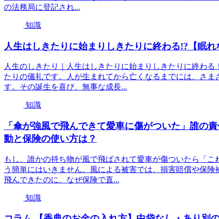
の法務局に登記され...
知識
人生はしきたりに始まりしきたりに終わる!?【眠れ
人生のしきたり｜人生はしきたりに始まりしきたりに終わる
たりの儀礼です。人が生まれてから亡くなるまでには、さま
す。その誕生を喜び、無事な成長...
知識
「傘が強風で飛んできて愛車に傷がついた」誰の責任
動と保険の使い方は？
もし、誰かの持ち物が風で飛ばされて愛車が傷ついたら「こ
う簡単にはいきません。風による被害では、損害賠償や保険
飛んできたのに、なぜ保険で直...
知識
コラム 【香典のお金の入れ方】中袋なし・あり別の