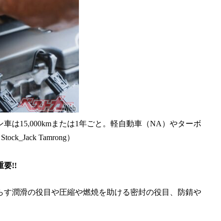
15,000kmまたは1年ごと。軽自動車（NA）やターボ
k_Jack Tamrong）
要!!
らす潤滑の役目や圧縮や燃焼を助ける密封の役目、防錆や