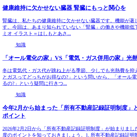
健康維持に欠かせない臓器 腎臓にもっと関心を
腎臓は、私たちの健康維持に欠かせない臓器です。機能が著
す。今回は、あまり知られていない「腎臓」の働きや機能低
ミオ イラスト＝はしもとあさ...
知識
「オール電化の家」VS「電気・ガス併用の家」光熱
冬は電気代・ガス代が跳ね上がる季節、少しでも光熱費を抑
とガスってどっちがお得なの?」という問いから、「オール
るの?」という疑問に行きつ...
知識
今年2月から始まった「所有不動産記録証明制度」
ポイント
2026年2月2日から「所有不動産記録証明制度」が始まりま
度のポイントを知っておきましょう。1. 所有不動産記録証