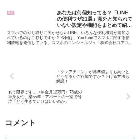
うか。上位を占めるトヨタ・レクサス・ダイハツ勢！ クル...
あなたは何個知ってる？「LINE
知識
の便利ワザ21選」意外と知られて
いない設定や機能をまとめて紹
介！
スマホでのやり取りに欠かせないLINE。いろんな便利機能が追加さ
れているのはご存じですか？ 今回は、YouTubeでスマホに関する便
利情報を発信している、スマホのコンシェルジュ「株式会社コアコン
シェル」さんが意外と知られていないLINEの便...
「クレアチニン」が基準値よりも高いと
どうなるかご存知ですか？下げる方法も
解説！
もう限界です…〈年金月12万円〉78歳の
単身女性、築55年・アパートの一室で号
泣「どう生きていけばいいのか」
コメント