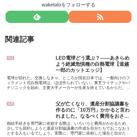
waketaloをフォローする
関連記事
LED電球どう選ぶ？――あきらめ
知識
よう絶滅危惧種の白熱電球【道越
一郎のカットエッジ】
電球が切れた。交換しなきゃ。ところが現在日本では、一般向けのフ
ィラメント式白熱電球は、ほぼ作られていない。東芝ライテックやパ
ナソニックを始め、主要大手メーカーが生産を終えているからだ。白
熱電球は、探せばまだ細々と売られてはいる。しかし、交換...
父が亡くなり、遺産分割協議書を
知識
作るのに「10万円」かかると言わ
れました。なるべく費用をおさえ
たいのですが、自分たちで作れる
相続手続きを専門家に依頼する際は、いろいろと費用がかかるため、
のでしょうか？
少しでも節約しようと遺産分割協議書の作成を自分たちでおこなおう
とする人もいるでしょう。実際に、専門家に依頼した場合と自分たち