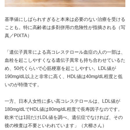
基準値にしばられすぎると本来は必要のない治療を受ける
ことも。特に高齢者は多剤併用の危険性が指摘される（写
真／PIXTA）
「遺伝子異常による高コレステロール血症の人の一部は、
血栓を起こしやすくなる遺伝子異常も持ち合わせているた
め、50代くらいで心筋梗塞を起こしやすい。LDL値が
190mg/dL以上と非常に高く、HDL値は40mg/dL程度と低
いのが特徴です。
一方、日本人女性に多い高コレステロールは、LDL値が
180mg/dLでHDL値は80mg/dL程度で長寿因子なのです。
欧米では1回だけLDL値を調べ、遺伝症でなければ、その
後の検査は不要といわれています」（大櫛さん）