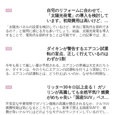
で作成した場合では、費用がどのくらい変わるのか、確認し...
自宅のリフォームに合わせて、
知識
「太陽光発電」の導入を検討して
います。初期費用は高いけど、
「電気代の節約」になりますか？
「太陽光パネルの設置を検討しているけど、本当に電気代を節約でき
るの？」と疑問に感じる方も多いでしょう。結論、太陽光発電を導入
することで、電気代を節約することは可能です。この記事では、太陽
光パネルの設置を検討している方に向けて、太陽光発電導入...
ダイキンが警告するエアコン試運
知識
転の盲点、正しく行えているのは
わずか1割
今年も長くて厳しい夏が予想される。エアコンの準備は大丈夫だろう
か。ダイキンは、今のうちにエアコンの試運転を行うよう奨励してい
る。エアコンの試運転とは、どう行えばいいのか。なぜ今の時期なの
だろうか。ダイキンは、全国3000人の男女を対象に「エ...
リッター30キロ以上走る！ ガソ
知識
リンが高騰しても全然平気!? 燃費
がめちゃ良い「国産SUV」ベスト
3とは！
不安定な中東情勢でガソリン価格の高騰が懸念されるなか、クルマの
燃費性能は気になるところでしょう。新車で買える国産SUVで、燃
費が良いクルマにはどのようなモデルがランクインしているのでしょ