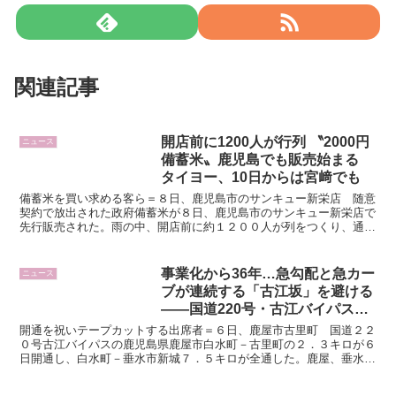
関連記事
開店前に1200人が行列 〝2000円
ニュース
備蓄米〟鹿児島でも販売始まる
タイヨー、10日からは宮﨑でも
備蓄米を買い求める客ら＝８日、鹿児島市のサンキュー新栄店 随意
契約で放出された政府備蓄米が８日、鹿児島市のサンキュー新栄店で
先行販売された。雨の中、開店前に約１２００人が列をつくり、通常
より３０分早い午前９時にオープンした。運営するタイヨー...
事業化から36年…急勾配と急カー
ニュース
ブが連続する「古江坂」を避ける
――国道220号・古江バイパス7.5
キロが全面開通 物流や防災に期
開通を祝いテープカットする出席者＝６日、鹿屋市古里町 国道２２
待 鹿屋～垂水
０号古江バイパスの鹿児島県鹿屋市白水町－古里町の２．３キロが６
日開通し、白水町－垂水市新城７．５キロが全通した。鹿屋、垂水両
市が結ばれ、関係者は式典や通り初めで祝った。 鹿屋体育...