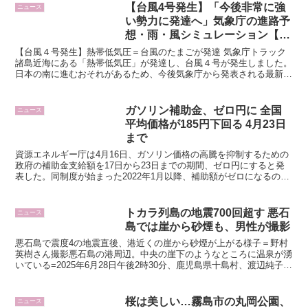
【台風4号発生】「今後非常に強
ニュース
い勢力に発達へ」気象庁の進路予
想・雨・風シミュレーション【台
風情報2026最新】
【台風４号発生】熱帯低気圧＝台風のたまごが発達 気象庁トラック
諸島近海にある「熱帯低気圧」が発達し、台風４号が発生しました。
日本の南に進むおそれがあるため、今後気象庁から発表される最新情
報に注意してください。【▶画像を見る】台風４号が発生 ...
ガソリン補助金、ゼロ円に 全国
ニュース
平均価格が185円下回る 4月23日
まで
資源エネルギー庁は4月16日、ガソリン価格の高騰を抑制するための
政府の補助金支給額を17日から23日までの期間、ゼロ円にすると発
表した。同制度が始まった2022年1月以降、補助額がゼロになるのは
初めて。政府は、ガソリンの平均価格が185円程...
トカラ列島の地震700回超す 悪石
ニュース
島では崖から砂煙も、男性が撮影
悪石島で震度4の地震直後、港近くの崖から砂煙が上がる様子＝野村
英樹さん撮影悪石島の港周辺。中央の崖下のようなところに温泉が湧
いている=2025年6月28日午後2時30分、鹿児島県十島村、渡辺純子撮
影鹿児島県のトカラ列島で6月21日から始まっ...
桜は美しい…霧島市の丸岡公園、
ニュース