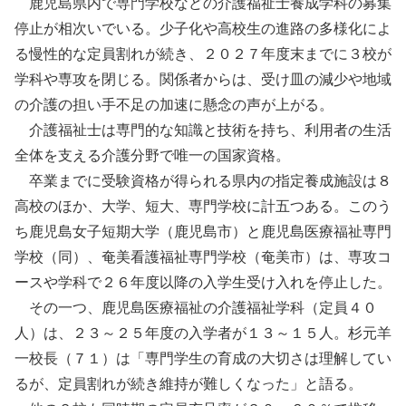
鹿児島県内で専門学校などの介護福祉士養成学科の募集
停止が相次いでいる。少子化や高校生の進路の多様化によ
る慢性的な定員割れが続き、２０２７年度末までに３校が
学科や専攻を閉じる。関係者からは、受け皿の減少や地域
の介護の担い手不足の加速に懸念の声が上がる。
介護福祉士は専門的な知識と技術を持ち、利用者の生活
全体を支える介護分野で唯一の国家資格。
卒業までに受験資格が得られる県内の指定養成施設は８
高校のほか、大学、短大、専門学校に計五つある。このう
ち鹿児島女子短期大学（鹿児島市）と鹿児島医療福祉専門
学校（同）、奄美看護福祉専門学校（奄美市）は、専攻コ
ースや学科で２６年度以降の入学生受け入れを停止した。
その一つ、鹿児島医療福祉の介護福祉学科（定員４０
人）は、２３～２５年度の入学者が１３～１５人。杉元羊
一校長（７１）は「専門学生の育成の大切さは理解してい
るが、定員割れが続き維持が難しくなった」と語る。