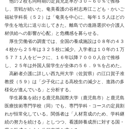
他の２校も同時期の定員充足率が３０～６０％で推移
し、苦戦が続いた。奄美看護の谷村志寿江こども・かいご
福祉学科長（５２）は「奄美を中心に、毎年１５人ほどの
学生を地元に送り出してきた。離島での進路選択や介護人
材供給への影響が心配」と危機感を募らせる。
厚生労働省の調査では、全国の養成施設は０８年の４３
４校から２５年は３２５校に減少。入学者は１０年の１万
５７７１人をピークに、１６年以降７０００人台で推移
し、２５年は外国人留学生が全体の５６．９％を占めた。
高齢者介護に詳しい西九州大学（佐賀県）の江口賀子准
教授（５９）は「少子化による高校生の減少と、進路の多
様化が進んでいる」と分析する。
学生募集を続ける鹿児島国際大学（鹿児島市）と鹿児島
医療技術専門学校（同）でも、専門学科・コースの定員割
れが恒常化している。関係者は「人材育成のため、学科継
続の努力を続ける」としつつ、看護師養成所に対する国・