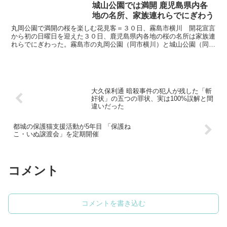
城山公園では満開 鹿児島県内各
地の名所、家族連れらでにぎわう
丸岡公園で満開の桜を楽しむ花見客＝３０日、霧島市横川 開花宣言
から初の日曜日を迎えた３０日、鹿児島県内各地の桜の名所は家族連
れらでにぎわった。霧島市の丸岡公園（同市横川）と城山公園（同市
国分上小川）は、いずれも満開。淡いピンクの花びらが舞う...
大久保利通 暗殺事件の犯人が残した「斬
奸状」の五つの罪状、実は100%誤解と間
違いだった
都城の保護猫支援活動が5年目 「保護ね
こ・いぬ譲渡会」を定期開催
コメント
コメントを書き込む