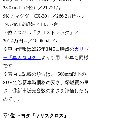
28.0km/L（2位）／21,221台
9位／マツダ「CX-30」／266.2万円～／
19.5km/L※軽油／13,717台
10位／スバル「クロストレック」／
301.4万円～／18.9km/L／-
※車両情報は2025年3月5日時点の
ガリバ
ー「車カタログ」
より引用。外車も同様
です。
※表内に記載の順位は、4500mm以下の
SUVで①新車時価格の安さ、②燃費の良
さ、③新車販売台数の多さを評価したも
のです。
▽1位 トヨタ「ヤリスクロス」