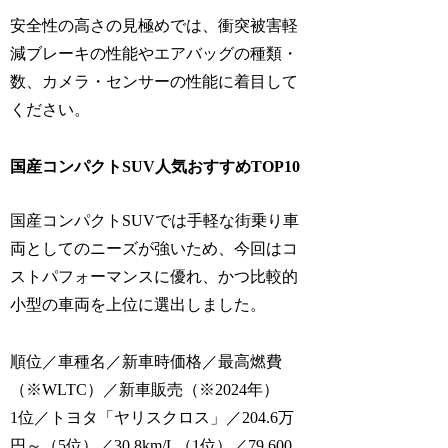
安全性の高さの見極めでは、衝突被害軽
減ブレーキの性能やエアバッグの種類・
数、カメラ・センサーの性能に着目して
ください。
国産コンパクトSUV人気おすすめTOP10
国産コンパクトSUVでは手軽な街乗り車
両としてのニーズが強いため、今回はコ
ストパフォーマンスに優れ、かつ比較的
小型の車両を上位に選出しました。
順位／車種名／新車時価格／最高燃費
（※WLTC）／新車販売（※2024年）
1位／トヨタ「ヤリスクロス」／204.6万
円～（5位）／30.8km/L（1位）／79,600