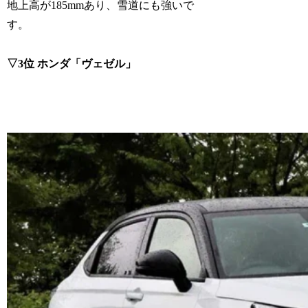
地上高が185mmあり、雪道にも強いで
す。
▽3位 ホンダ「ヴェゼル」