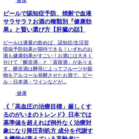
健康
ビールで認知症予防、焼酎で血液
サラサラ？お酒の種類別『健康効
果』と賢い選び方【肝臓の話】
ビールは適量の飲めば、認知症/生活習
慣病予防効果が期待できる！いずれのお
酒も健康効果がすごい！お酒には大きく
分けて「醸造酒」と「蒸留酒」がありま
す。醸造酒は酵母によってフルーツや穀
物をアルコール発酵させたお酒で、ビー
ル・日本酒・ワインなどが...
健康
《「高血圧の治療目標」厳しくす
るのがいまのトレンド》日本では
基準値を超えれば例外なく治療対
象になり降圧剤処方 成分を代謝す
る機能が衰えている高齢者に