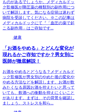
ものがあるでしょうか。メディカルドッ
ク監修医が降圧薬の種類別の副作用につ
いて解説します。気になる症状は迷わず
病院を受診してください。※この記事は
メディカルドックにて『「血圧の薬で起
こる副作用」はご存知です...
健康
「お酒をやめる」とどんな変化が
現れるかご存知ですか？男女別に
医師が徹底解説！
お酒をやめるとどうなる？メディカルド
ック監修医が男女別のやめた後の変化や
やめる方法などを解説します。お酒が飲
みたくなる原因お酒を控えたいと思って
いても、飲酒への衝動を抑えにくいこと
があります。まずは、その背景を確認し
ましょう。ストレスを和ら...