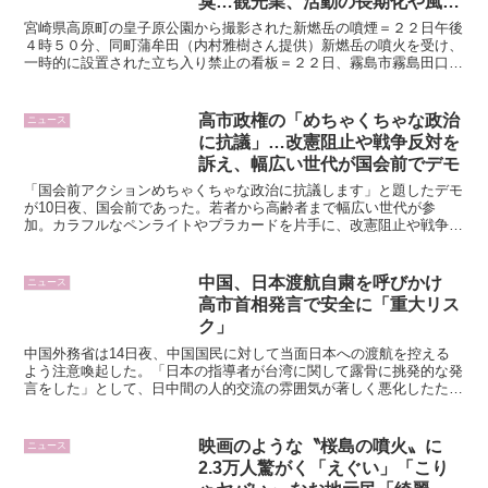
臭…観光業、活動の長期化や風評
被害を懸念「早く収まって」
宮崎県高原町の皇子原公園から撮影された新燃岳の噴煙＝２２日午後
４時５０分、同町蒲牟田（内村雅樹さん提供）新燃岳の噴火を受け、
一時的に設置された立ち入り禁止の看板＝２２日、霧島市霧島田口の
高千穂河原駐車場 霧島連山・新燃岳が７年ぶりに噴火した...
高市政権の「めちゃくちゃな政治
ニュース
に抗議」…改憲阻止や戦争反対を
訴え、幅広い世代が国会前でデモ
「国会前アクションめちゃくちゃな政治に抗議します」と題したデモ
が10日夜、国会前であった。若者から高齢者まで幅広い世代が参
加。カラフルなペンライトやプラカードを片手に、改憲阻止や戦争反
対を訴えた。プラカードなどを手に国会前で戦争反対を訴える...
中国、日本渡航自粛を呼びかけ
ニュース
高市首相発言で安全に「重大リス
ク」
中国外務省は14日夜、中国国民に対して当面日本への渡航を控える
よう注意喚起した。「日本の指導者が台湾に関して露骨に挑発的な発
言をした」として、日中間の人的交流の雰囲気が著しく悪化したた
め、中国人の身体と生命の安全に「重大なリスク」が生じたと...
映画のような〝桜島の噴火〟に
ニュース
2.3万人驚がく「えぐい」「こり