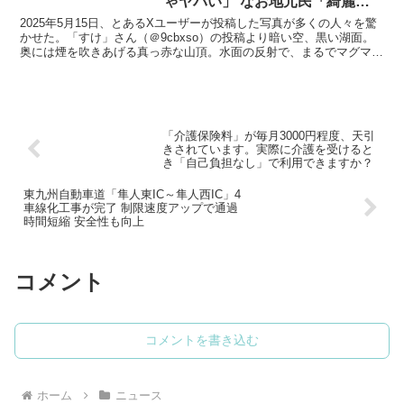
ゃヤバい」 なお地元民「綺麗だ
なー」
2025年5月15日、とあるXユーザーが投稿した写真が多くの人々を驚
かせた。「すけ」さん（＠9cbxso）の投稿より暗い空、黒い湖面。
奥には煙を吹きあげる真っ赤な山頂。水面の反射で、まるでマグマが
流れているかのように見える。この写真には、「...
「介護保険料」が毎月3000円程度、天引
きされています。実際に介護を受けると
き「自己負担なし」で利用できますか？
東九州自動車道「隼人東IC～隼人西IC」4
車線化工事が完了 制限速度アップで通過
時間短縮 安全性も向上
コメント
コメントを書き込む
ホーム
ニュース