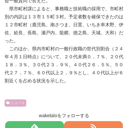
会一般質問で答えた。
県市町村課によると、事務職と技術職の採用で、市町村
別の内訳は１３市１５町３村。予定者数を確保できたのは
１２市町村（鹿児島、南さつま、日置、いちき串木野、伊
佐、姶良、長島、瀬戸内、龍郷、徳之島、天城、大和）だ
った。
このほか、県内市町村の一般行政職の世代別割合（２４
年４月１日時点）について、２０代未満０．７％、２０代
１８．３％、３０代２３．９％、４０代２６．５％、５０
代２７．７％、６０代以上２．９％とし、４０代以上が６
割近くを占める状況を示した。
ニュース
waketaloをフォローする