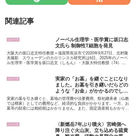
関連記事
ノーベル生理学・医学賞に坂口志
ニュース
文氏ら 制御性T細胞を発見
大阪大の坂口志文特任教授＝滋賀県長浜市で2020年9月27日、北村隆
夫撮影 スウェーデンのカロリンスカ研究所は6日、2025年のノーベ
ル生理学・医学賞を坂口志文（しもん）・大阪大特任教授（74）ら3
氏に授与すると発表した。授賞理由は「末梢（...
実家の「お墓」を継ぐことになり
ニュース
ました。お墓を引き継いだらどの
ような「お金」がかかるのでしょ
うか？
実家の墓を引き継ぐと、墓地の管理費や法要費用、祭祀継承者（仏教
では檀家）としての費用など、経済的な負担がかかります。一方、お
墓等の財産には相続税はかかりません。また、固定資産税もかかりま
せん。では、お墓を引き継いだ際にはどのようなお金がかか...
〈新燃岳7年ぶり噴火〉宮崎側へ
ニュース
降り注ぐ火山灰、立ち込める硫黄