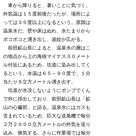
車から降りると、暑いことに気づく。
外気温は１５度前後だったが、場所によ
っては３０度以上になるという。原因は
温泉水だ。壁や床はぬれ、水たまりから
ポコポコと湧き出し、波紋が広がる。
前田鉱山長によると、温泉水の層はこ
の地点から上の海抜マイナス３０メート
ル付近にあるため、坑道に染み出してく
るという。水温は６５～９０度で、１分
当たり９立方メートル湧き出す。
坑道が水没しないようにポンプでくん
で外に排出しており、前田鉱山長は「鉱
山の心臓部」と語る。温泉水にはガスも
含まれているため、巨大な送風機で毎分
２万２０００立方メートルの外気を送り
込み、換気する。さらに作業場では毎分