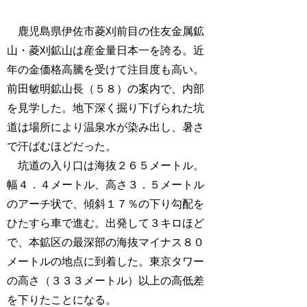
鹿児島県伊佐市菱刈前目の住友金属鉱
山・菱刈鉱山は産金量日本一を誇る。近
年の金価格高騰を受けて注目度も高い。
前田敏明鉱山長（５８）の案内で、内部
を見学した。地下深く掘り下げられた坑
道は場所により温泉水が染み出し、暑さ
で汗ばむほどだった。
坑道の入り口は海抜２６５メートル。
幅４．４メートル、高さ３．５メートル
のアーチ状で、傾斜１７％の下り勾配を
ひたすら車で進む。出発して３キロほど
で、本鉱区の最深部の海抜マイナス８０
メートルの地点に到着した。東京タワー
の高さ（３３３メートル）以上の高低差
を下りたことになる。