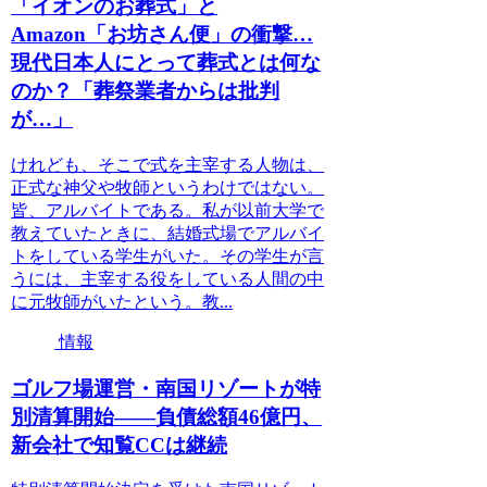
「イオンのお葬式」と
Amazon「お坊さん便」の衝撃…
現代日本人にとって葬式とは何な
のか？「葬祭業者からは批判
が…」
けれども、そこで式を主宰する人物は、
正式な神父や牧師というわけではない。
皆、アルバイトである。私が以前大学で
教えていたときに、結婚式場でアルバイ
トをしている学生がいた。その学生が言
うには、主宰する役をしている人間の中
に元牧師がいたという。教...
情報
ゴルフ場運営・南国リゾートが特
別清算開始――負債総額46億円、
新会社で知覧CCは継続