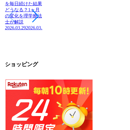
を毎日続けた結果
どうなる？1ヶ月
ヨーグルトを毎日
日本に神社はいく
腎
の変化を理学療法
食べたら体はどう
つある？全国8万
「
士が解説
変わる？管理栄養
社の統計と神社本
状
2026.03.29
2026.03.29
士が教える効果と
庁・宗教法人の仕
か
2026
正しい食べ方
組みを解説【神社
2026.03.04
2026.03.04
の話】
2026.02.13
ショッピング