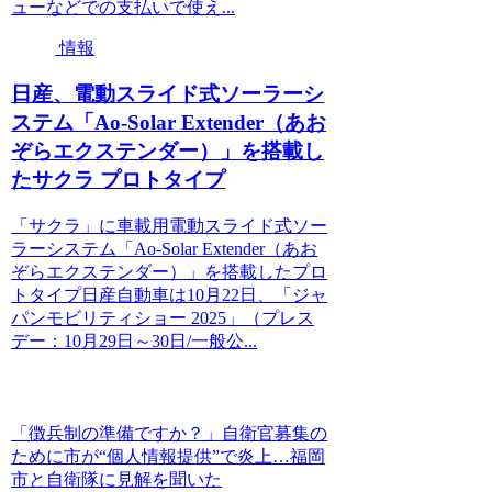
ューなどでの支払いで使え...
情報
日産、電動スライド式ソーラーシ
ステム「Ao-Solar Extender（あお
ぞらエクステンダー）」を搭載し
たサクラ プロトタイプ
「サクラ」に車載用電動スライド式ソー
ラーシステム「Ao-Solar Extender（あお
ぞらエクステンダー）」を搭載したプロ
トタイプ日産自動車は10月22日、「ジャ
パンモビリティショー 2025」（プレス
デー：10月29日～30日/一般公...
「徴兵制の準備ですか？」自衛官募集の
ために市が“個人情報提供”で炎上…福岡
市と自衛隊に見解を聞いた