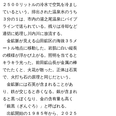
２５００リットルの冷水で空気を冷まし
ているという。排出された温泉水のうち
３分の１は、市内の湯之尾温泉にパイプ
ラインで送られている。残りは冷却など
適切に処理し川内川に放流する。
金鉱脈が見える山田鉱区の海抜３５メ
ートル地点に移動した。岩肌に白い縦長
の模様が浮かび上がる。照明を当てると
キラキラ光った。前田鉱山長が金属の棒
でたたくと、火花が散った。正体は石英
で、火打ち石の原理と同じだという。
金鉱脈には石英が含まれることがあ
り、鉄が交じると赤くなる。銀が含まれ
ると黒っぽくなり、金の含有量も高く
「銀黒（ぎんぐろ）」と呼ばれる。
出鉱開始の１９８５年から、２０２５