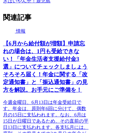
きばいやんせ！鹿児島
関連記事
情報
【6月から給付額が増額】申請忘
れの場合は、1円も受給できな
い！「年金生活者支援給付金3
選」についてチェックしましょう
そろそろ届く！年金に関する「改
定通知書」と「振込通知書」の見
方を解説。お手元にご準備を！
今週金曜日、6月13日は年金受給日で
す。年金は、原則年6回に分けて、偶数
月の15日に支払われます。なお、6月は
15日が日曜日であるため、その直前の平
日13日に支払われます。各支払月には、