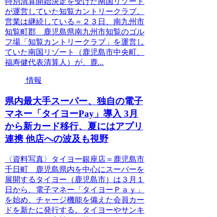
特別清算開始決定を受けた南国リゾート
が運営していた知覧カントリークラブ。
営業は継続している＝２３日、南九州市
知覧町郡 鹿児島県南九州市知覧のゴル
フ場「知覧カントリークラブ」を運営し
ていた南国リゾート（鹿児島市中央町、
福寿健代表清算人）が、鹿...
情報
県内最大手スーパー、独自の電子
マネー「タイヨーPay」導入 3月
から新カード移行、夏にはアプリ
連携 他店への波及も視野
〈資料写真〉タイヨー銀座店＝鹿児島市
千日町 鹿児島県内を中心にスーパーを
展開するタイヨー（鹿児島市）は３月１
日から、電子マネー「タイヨーＰａｙ」
を始め、チャージ機能を備えた会員カー
ドを新たに発行する。タイヨーやサンキ