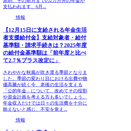
原則、その前月までの2カ月分の年金が
支払われます。6月...
情報
【12月15日に支給される年金生活
者支援給付金】支給対象者・給付
基準額・請求手続きは？2025年度
の給付金基準額は「前年度と比べ
て2.7％プラス改定に」
さわやかな秋風が吹き渡る季節となりま
した。季節の変わり目における出費や物
価高騰が続く今、老後の生活を支える
「公的年金」について、改めてその役割
や資金計画を考える方も多いでしょう。
年金収入だけでは日々の生活費を十分に
賄えないと感じ、不安を覚え...
情報