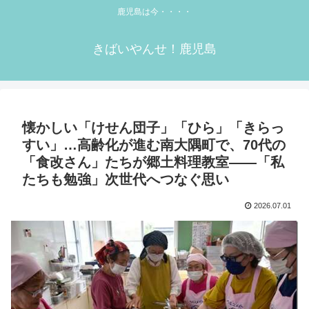
鹿児島は今・・・・
きばいやんせ！鹿児島
懐かしい「けせん団子」「ひら」「きらっ
すい」…高齢化が進む南大隅町で、70代の
「食改さん」たちが郷土料理教室――「私
たちも勉強」次世代へつなぐ思い
2026.07.01