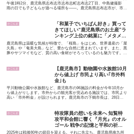
午後1時2分、鹿児島県志布志市志布志町志布志2丁目、中島健撮影
雨の日でも子どもらが遊べる場所を――。鹿児島県志布志市が、市役
所本庁舎近くに整備した多世代交流施設「こころ...
「和菓子でいちばん好き」買って
かごんま
きてほしい“鹿児島県のお土産”ラ
ンキング上位の銘菓に「メタメタ
おいしかった。何、これ！？」
鹿児島県は温暖な気候が特徴で、「桜島」をはじめ、世界遺産の「屋
「このためだけに鹿児島に行く」
久島」や「奄美大島」など、豊かな自然に恵まれています。また、黒
豚やサツマイモなど、質の高い食材がそろっているのも魅力です。今
の声
回は「関西地方在住者が選ぶ、買ってきてほしい『鹿児島土...
【鹿児島市】動物園や水族館10月
かごんま
から値上げ 市民より高い｢市外料
金｣も
平川動物公園や水族館など、鹿児島市の96施設の料金が今年10月か
ら値上がりします。市外からの観光客が見込める施設では、市民より
高い「市外料金」が設けられます。鹿児島市の下鶴市長は、28日の
定例会見で鹿児島市の96の施設について、10月から値...
特攻隊員の想いを未来へ 知覧特
かごんま
攻平和会館に響く『月光』のオル
ゴール 戦争の記憶と平和の祈り
をつなぐ【鹿児島発】
2025年は戦後80年の節目を迎える。それに先立ち、鹿児島県南九州