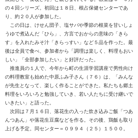
の４回シリーズ。初回は１８日、根占保健センターであ
り、約２０人が参加した。
この日は、けせん団子、塩サバや季節の根菜を甘いしょ
うゆで煮込んだ「ひら」、方言でおからの意味の「きら
す」を入れたみそ汁「きらっすい」など５品を作った。最
後は全員で食べ、参加者から「調理は楽しく、料理もおい
しい」「全部参加したい」と好評だった。
推進員の１人で、今年から町の生涯学習講座で男性向け
の料理教室も始めた中原ふみ子さん（７６）は、「みんな
が先生となって、楽しく作ることができた。私たちも郷土
料理をいろいろと勉強していき、若い人たちに受け継いで
いきたい」と語った。
次回は７月１６日、落花生の入った炊き込みご飯「つあ
んつあん」や落花生豆腐などを作る。その後、鶏飯も取り
上げる予定。同センター＝０９９４（２５）１５００。