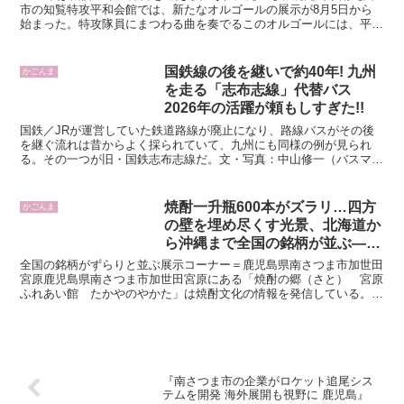
市の知覧特攻平和会館では、新たなオルゴールの展示が8月5日から
始まった。特攻隊員にまつわる曲を奏でるこのオルゴールには、平和
への切なる願いが込められている。特攻兵ゆかり、知覧...
国鉄線の後を継いで約40年! 九州
かごんま
を走る「志布志線」代替バス
2026年の活躍が頼もしすぎた!!
国鉄／JRが運営していた鉄道路線が廃止になり、路線バスがその後
を継ぐ流れは昔からよく採られていて、九州にも同様の例が見られ
る。その一つが旧・国鉄志布志線だ。文・写真：中山修一（バスマガ
ジンWeb／ベストカーWebギャラリー内に、志布志線代替...
焼酎一升瓶600本がズラリ…四方
かごんま
の壁を埋め尽くす光景、北海道か
ら沖縄まで全国の銘柄が並ぶ――
南さつま市の３自治会が整備した
全国の銘柄がずらりと並ぶ展示コーナー＝鹿児島県南さつま市加世田
交流拠点
宮原鹿児島県南さつま市加世田宮原にある「焼酎の郷（さと） 宮原
ふれあい館 たかやのやかた」は焼酎文化の情報を発信している。全
国各地の一升瓶約６００本を展示。四方の壁を埋め尽くすさ...
『南さつま市の企業がロケット追尾シス
テムを開発 海外展開も視野に 鹿児島』