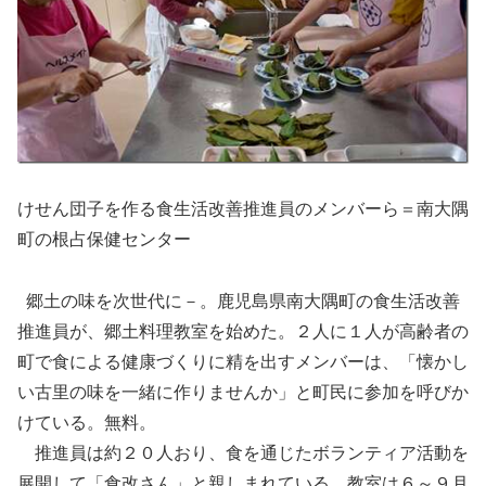
けせん団子を作る食生活改善推進員のメンバーら＝南大隅
町の根占保健センター
郷土の味を次世代に－。鹿児島県南大隅町の食生活改善
推進員が、郷土料理教室を始めた。２人に１人が高齢者の
町で食による健康づくりに精を出すメンバーは、「懐かし
い古里の味を一緒に作りませんか」と町民に参加を呼びか
けている。無料。
推進員は約２０人おり、食を通じたボランティア活動を
展開して「食改さん」と親しまれている。教室は６～９月