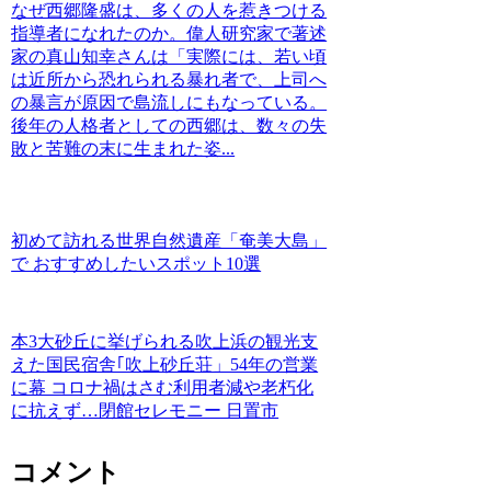
なぜ西郷隆盛は、多くの人を惹きつける
指導者になれたのか。偉人研究家で著述
家の真山知幸さんは「実際には、若い頃
は近所から恐れられる暴れ者で、上司へ
の暴言が原因で島流しにもなっている。
後年の人格者としての西郷は、数々の失
敗と苦難の末に生まれた姿...
初めて訪れる世界自然遺産「奄美大島」
で おすすめしたいスポット10選
本3大砂丘に挙げられる吹上浜の観光支
えた国民宿舎｢吹上砂丘荘」54年の営業
に幕 コロナ禍はさむ利用者減や老朽化
に抗えず…閉館セレモニー 日置市
コメント