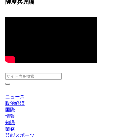
薩摩兵児謡
ニュース
政治経済
国際
情報
知識
業務
芸能スポーツ