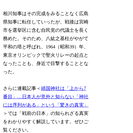
相川知事はその完成をみることなく広島
県知事に転任していったが、戦後は宮崎
市を選挙区に含む自民党の代議士を長く
務めた。そのため、八紘之基柱がやがて
平和の塔と呼ばれ、1964（昭和39）年、
東京オリンピックで聖火リレーの起点と
なったことも、身近で目撃することとな
った。
さらに連載記事＜
靖国神社は「上から7
番目」…日本人が意外と知らない「神社
には序列がある」という「驚きの真実」
＞では「戦前の日本」の知られざる真実
をわかりやすく解説しています。ぜひご
覧ください。