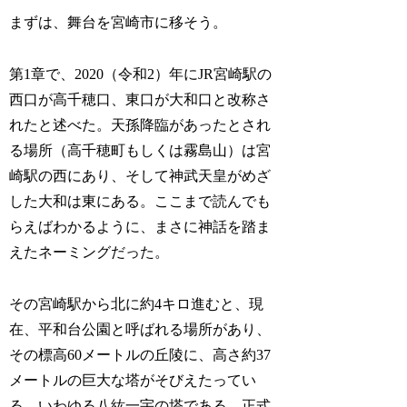
まずは、舞台を宮崎市に移そう。
第1章で、2020（令和2）年にJR宮崎駅の
西口が高千穂口、東口が大和口と改称さ
れたと述べた。天孫降臨があったとされ
る場所（高千穂町もしくは霧島山）は宮
崎駅の西にあり、そして神武天皇がめざ
した大和は東にある。ここまで読んでも
らえばわかるように、まさに神話を踏ま
えたネーミングだった。
その宮崎駅から北に約4キロ進むと、現
在、平和台公園と呼ばれる場所があり、
その標高60メートルの丘陵に、高さ約37
メートルの巨大な塔がそびえたってい
る。いわゆる八紘一宇の塔である。正式