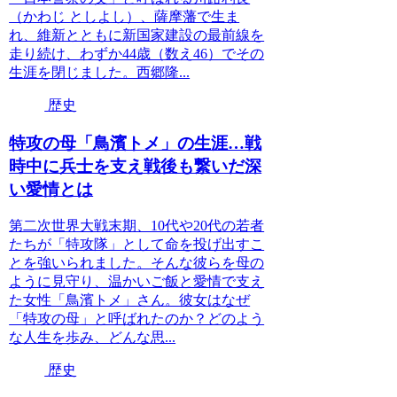
（かわじ としよし）、薩摩藩で生ま
れ、維新とともに新国家建設の最前線を
走り続け、わずか44歳（数え46）でその
生涯を閉じました。西郷隆...
歴史
特攻の母「鳥濱トメ」の生涯…戦
時中に兵士を支え戦後も繋いだ深
い愛情とは
第二次世界大戦末期、10代や20代の若者
たちが「特攻隊」として命を投げ出すこ
とを強いられました。そんな彼らを母の
ように見守り、温かいご飯と愛情で支え
た女性「鳥濱トメ」さん。彼女はなぜ
「特攻の母」と呼ばれたのか？どのよう
な人生を歩み、どんな思...
歴史