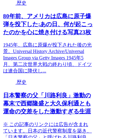
歴史
80年前、アメリカは広島に原子爆
弾を投下した;あの日、何が起こっ
たのかを心に焼き付ける写真23枚
1945年、広島に原爆が投下された後の光
景。Universal History Archive/Universal
Images Group via Getty Images 1945年5
月、第二次世界大戦の終わり頃、ドイツ
は連合国に降伏し...
歴史
日本警察の父「川路利良」激動の
幕末で西郷隆盛と大久保利通とも
運命の交差をした激動すぎる生涯
※ この記事のリンクには広告が含まれ
ています。日本の近代警察制度を築き、
「日本警察の父」と呼ばれる川路利良