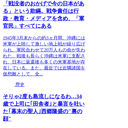
「戦没者のおかげで今の日本があ
る」という欺瞞。戦争責任は行
政・教育・メディアを含め、「軍
官民」すべてにある
1945年3月末からの約3ヵ月間、沖縄には
米軍が上陸して激しい地上戦が繰り広げ
られ、軍民合わせて20万人もの命が失わ
れた。戦後も長らく沖縄は米軍に支配さ
れ、日本に返還後も多くの米軍基地が存
在している。また、最近では近隣諸国を
仮想敵として、全...
歴史
そりゃ2度も島流しになるわ…34
歳で上司に｢田舎者｣と暴言を吐い
た｢幕末の聖人｣西郷隆盛の"裏の
顔"