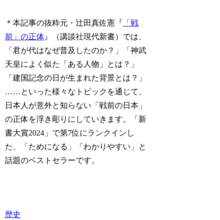
＊本記事の抜粋元・辻田真佐憲『
「戦
前」の正体
』（講談社現代新書）では、
「君が代はなぜ普及したのか？」「神武
天皇によく似た「ある人物」とは？」
「建国記念の日が生まれた背景とは？」
……といった様々なトピックを通じて、
日本人が意外と知らない「戦前の日本」
の正体を浮き彫りにしていきます。「新
書大賞2024」で第7位にランクインし
た、「ためになる」「わかりやすい」と
話題のベストセラーです。
歴史