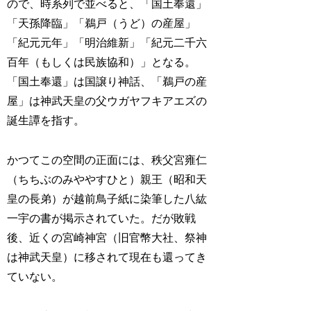
ので、時系列で並べると、「国土奉還」
「天孫降臨」「鵜戸（うど）の産屋」
「紀元元年」「明治維新」「紀元二千六
百年（もしくは民族協和）」となる。
「国土奉還」は国譲り神話、「鵜戸の産
屋」は神武天皇の父ウガヤフキアエズの
誕生譚を指す。
かつてこの空間の正面には、秩父宮雍仁
（ちちぶのみややすひと）親王（昭和天
皇の長弟）が越前鳥子紙に染筆した八紘
一宇の書が掲示されていた。だが敗戦
後、近くの宮崎神宮（旧官幣大社、祭神
は神武天皇）に移されて現在も還ってき
ていない。