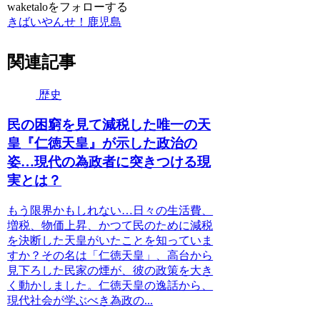
waketaloをフォローする
きばいやんせ！鹿児島
関連記事
歴史
民の困窮を見て減税した唯一の天
皇『仁徳天皇』が示した政治の
姿…現代の為政者に突きつける現
実とは？
もう限界かもしれない…日々の生活費、
増税、物価上昇、かつて民のために減税
を決断した天皇がいたことを知っていま
すか？その名は「仁徳天皇」、高台から
見下ろした民家の煙が、彼の政策を大き
く動かしました。仁徳天皇の逸話から、
現代社会が学ぶべき為政の...