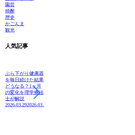
園芸
焼酎
歴史
かごんま
観光
人気記事
ぶら下がり健康器
を毎日続けた結果
どうなる？1ヶ月
ヨーグルトを毎日
腎不全の末期症状
日
の変化を理学療法
食べたら体はどう
「尿毒症の初期症
つあ
士が解説
変わる？管理栄養
状」はご存知です
社
2026.03.29
2026.03.29
士が教える効果と
か？医師が解説！
庁
2026.04.03
正しい食べ方
組
2026.03.04
2026.03.04
の
2026