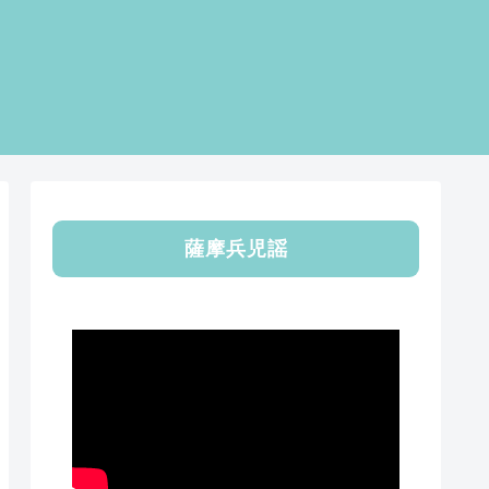
薩摩兵児謡