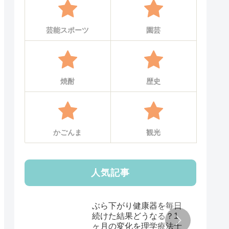
芸能スポーツ
園芸
焼酎
歴史
かごんま
観光
人気記事
ぶら下がり健康器を毎日
続けた結果どうなる？1
ヶ月の変化を理学療法士