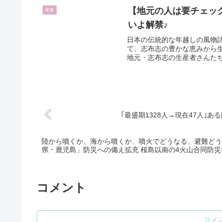
【地元の人は要チェッ
業務
いよ解禁♪
日本の伝統的な年越しの風物
て、志布志の豊かな恵みから
地元・志布志の生産者さんたち
｢最盛期1328人→現在47人｣
陸から噴くか、海から噴くか、噴火でどうなる、避難どう
県・鹿児島」防災への備え拡充 桜島以南の4火山合同防災
コメント
コメ