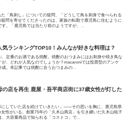
れた「鳥刺し」についての疑問、「どうして鳥を刺身で食べられる
の疑問を寄せてくださったのは、家族の転勤で鹿児島に住むように
です。「鹿児島では当たり前のようですが、...
気ランキングTOP10！みんなが好きな料理は？
ぶ、定番のお酒である焼酎。焼酎のおつまみにはお刺身や焼き鳥な
が、どれが人気なのでしょうか？macaroniでは投票型のアンケ
成。本記事では焼酎に合うおつまみの...
の店を再生 鹿屋・吾平商店街に37歳女性が灯した
事にしていた店を続けていきたい」——その思いを胸に、鹿児島県
つ女性がいる。創業75年の「久木山商店」を引き継いだ久木山暁子
は、大容量商品で知られる「コストコ」で...