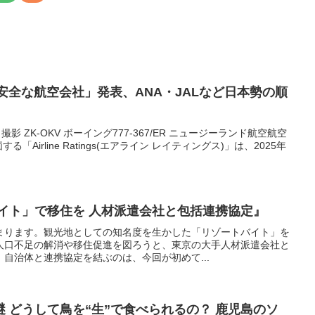
も安全な航空会社」発表、ANA・JALなど日本勢の順
日撮影 ZK-OKV ボーイング777-367/ER ニュージーランド航空航空
Airline Ratings(エアライン レイティングス)」は、2025年
イト」で移住を 人材派遣会社と包括連携協定』
まります。観光地としての知名度を生かした「リゾートバイト」を
人口不足の解消や移住促進を図ろうと、東京の大手人材派遣会社と
自治体と連携協定を結ぶのは、今回が初めて...
 どうして鳥を“生”で食べられるの？ 鹿児島のソ