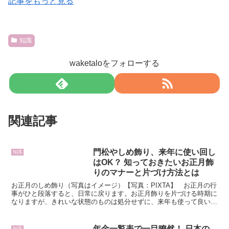
記事をもっと見る
知識
waketaloをフォローする
関連記事
門松やしめ飾り、来年に使い回し
知識
はOK？ 知っておきたいお正月飾
りのマナーと片づけ方法とは
お正月のしめ飾り（写真はイメージ）【写真：PIXTA】 お正月の行
事がひと段落すると、日常に戻ります。お正月飾りを片づける時期に
なりますが、きれいな状態のものは処分せずに、来年も使って良いの
か迷うこともあるかもしれません。どうすべきなのか、...
年金一覧表で一目瞭然！ 日本の
知識