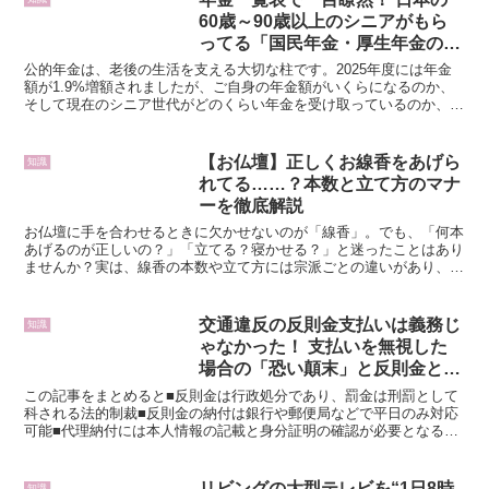
60歳～90歳以上のシニアがもら
ってる「国民年金・厚生年金の本
当の金額」
公的年金は、老後の生活を支える大切な柱です。2025年度には年金
額が1.9%増額されましたが、ご自身の年金額がいくらになるのか、
そして現在のシニア世代がどのくらい年金を受け取っているのか、気
になっている方も多いのではないでしょうか。この記事...
【お仏壇】正しくお線香をあげら
知識
れてる……？本数と立て方のマナ
ーを徹底解説
お仏壇に手を合わせるときに欠かせないのが「線香」。でも、「何本
あげるのが正しいの？」「立てる？寝かせる？」と迷ったことはあり
ませんか？実は、線香の本数や立て方には宗派ごとの違いがあり、地
域の習慣でも変わってきます。ここでは、基本的なマナーを...
交通違反の反則金支払いは義務じ
知識
ゃなかった！ 支払いを無視した
場合の「恐い顛末」と反則金と罰
金の違い
この記事をまとめると■反則金は行政処分であり、罰金は刑罰として
科される法的制裁■反則金の納付は銀行や郵便局などで平日のみ対応
可能■代理納付には本人情報の記載と身分証明の確認が必要となる反
則金について知っておこう 交通違反で取り締まられると、...
リビングの大型テレビを“1日8時
知識