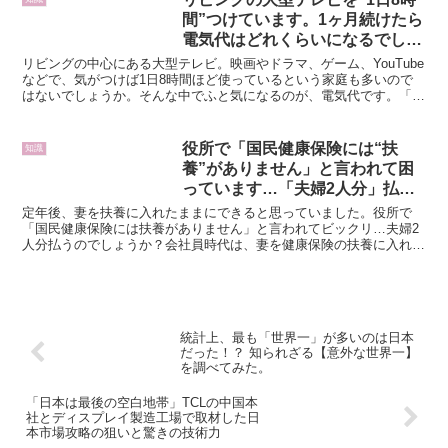
間”つけています。1ヶ月続けたら
電気代はどれくらいになるでしょ
うか？
リビングの中心にある大型テレビ。映画やドラマ、ゲーム、YouTube
などで、気がつけば1日8時間ほど使っているという家庭も多いので
はないでしょうか。そんな中でふと気になるのが、電気代です。「見
てる時間は長いけど、実際いくらかかっているんだろ...
役所で「国民健康保険には“扶
知識
養”がありません」と言われて困
っています…「夫婦2人分」払う
となるとあまりに生活が苦しいの
定年後、妻を扶養に入れたままにできると思っていました。役所で
ですが、受け入れるしかないので
「国民健康保険には扶養がありません」と言われてビックリ…夫婦2
人分払うのでしょうか？会社員時代は、妻を健康保険の扶養に入れて
しょうか？
いた人も多いでしょう。その感覚のまま定年後を迎えると、役...
統計上、最も「世界一」が多いのは日本
だった！？ 知られざる【意外な世界一】
を調べてみた。
「日本は最後の空白地帯」TCLの中国本
社とディスプレイ製造工場で取材した日
本市場攻略の狙いと驚きの技術力