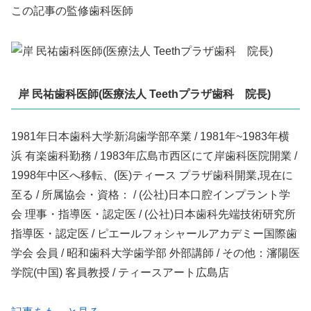
この記事の監修歯科医師
岸 民祐歯科医師(医療法人 Teethプラザ歯科 院長)
1981年日本歯科大学新潟歯学部卒業 / 1981年~1983年横
浜 有楽歯科勤務 / 1983年広島市西区にて岸歯科医院開業 /
1998年中区へ移転、(医)ティース プラザ歯科開業,現在に
至る / 所属協会・資格： / (公社)日本口腔インプラント学
会 理事・指導医・認定医 / (公社)日本歯科先端技術研究所
指導医・認定医 / ピエールフォシャールアカデミー国際歯
学会 会員 / 昭和歯科大学歯学部 外部講師 / その他：瀋陽医
学院(中国) 客員教授 / ティースアート広島店