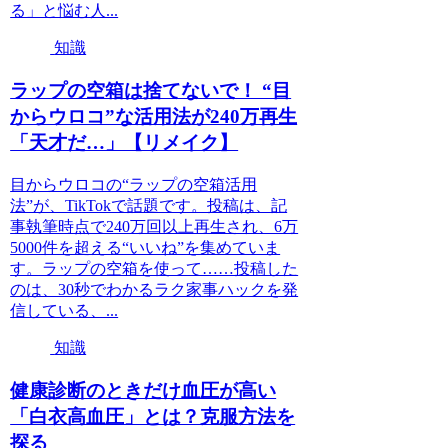
る」と悩む人...
知識
ラップの空箱は捨てないで！ “目
からウロコ”な活用法が240万再生
「天才だ…」【リメイク】
目からウロコの“ラップの空箱活用
法”が、TikTokで話題です。投稿は、記
事執筆時点で240万回以上再生され、6万
5000件を超える“いいね”を集めていま
す。ラップの空箱を使って……投稿した
のは、30秒でわかるラク家事ハックを発
信している、...
知識
健康診断のときだけ血圧が高い
「白衣高血圧」とは？克服方法を
探る