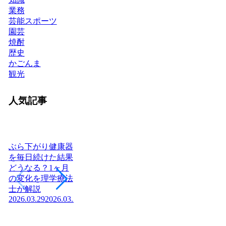
業務
芸能スポーツ
園芸
焼酎
歴史
かごんま
観光
人気記事
ぶら下がり健康器
を毎日続けた結果
どうなる？1ヶ月
ヨーグルトを毎日
日本に神社はいく
腎
の変化を理学療法
食べたら体はどう
つある？全国8万
「
士が解説
変わる？管理栄養
社の統計と神社本
状
2026.03.29
2026.03.29
士が教える効果と
庁・宗教法人の仕
か
2026
正しい食べ方
組みを解説【神社