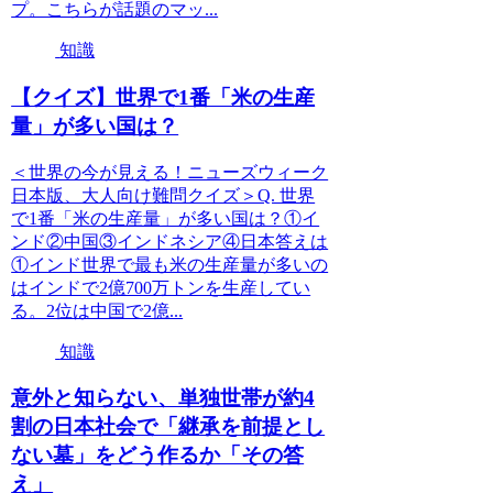
プ。こちらが話題のマッ...
知識
【クイズ】世界で1番「米の生産
量」が多い国は？
＜世界の今が見える！ニューズウィーク
日本版、大人向け難問クイズ＞Q. 世界
で1番「米の生産量」が多い国は？①イ
ンド②中国③インドネシア④日本答えは
①インド世界で最も米の生産量が多いの
はインドで2億700万トンを生産してい
る。2位は中国で2億...
知識
意外と知らない、単独世帯が約4
割の日本社会で「継承を前提とし
ない墓」をどう作るか「その答
え」