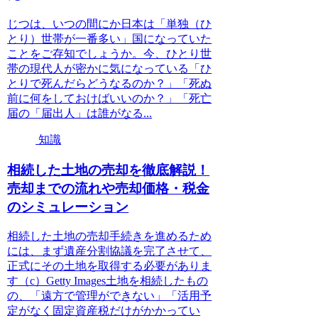
じつは、いつの間にか日本は「単独（ひ
とり）世帯が一番多い」国になっていた
ことをご存知でしょうか。今、ひとり世
帯の現代人が密かに気になっている「ひ
とりで死んだらどうなるのか？」「死ぬ
前に何をしておけばいいのか？」「死亡
届の「届出人」は誰がなる...
知識
相続した土地の売却を徹底解説！
売却までの流れや売却価格・税金
のシミュレーション
相続した土地の売却手続きを進めるため
には、まず遺産分割協議を完了させて、
正式にその土地を取得する必要がありま
す（c）Getty Images土地を相続したもの
の、「遠方で管理ができない」「活用予
定がなく固定資産税だけがかかってい