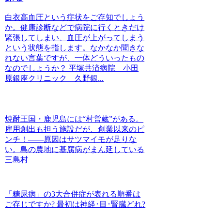
白衣高血圧という症状をご存知でしょう
か。健康診断などで病院に行くときだけ
緊張してしまい、血圧が上がってしまう
という状態を指します。なかなか聞きな
れない言葉ですが、一体どういったもの
なのでしょうか？ 平塚共済病院 小田
原銀座クリニック 久野銀...
焼酎王国・鹿児島には“村営蔵”がある。
雇用創出も担う施設だが、創業以来のピ
ンチ！――原因はサツマイモが足りな
い。島の農地に基腐病がまん延している
三島村
「糖尿病」の3大合併症が表れる順番は
ご存じですか? 最初は神経･目･腎臓どれ?