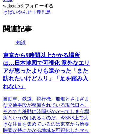
waketaloをフォローする
きばいやんせ！鹿児島
関連記事
知識
東京から9時間以上かかる場所
は…日本地図で可視化 意外なエリ
アが思ったよりも遠かった「また
訪れたいけどムリ」「足を踏み入
れない」
自動車、鉄道、飛行機、船舶とさまざま
な交通手段が整備されている現代日本。
それでも移動に時間がかかってしまう場
所というのはあるものだ。今SNS上で大
きな注目を集めているのは東京から所要
時間が特にかかる地域を可視化したマッ