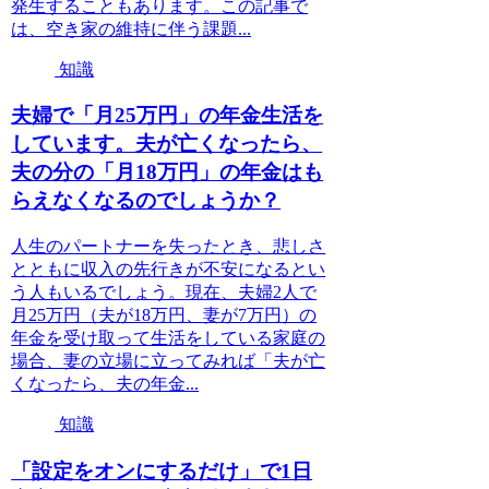
発生することもあります。この記事で
は、空き家の維持に伴う課題...
知識
夫婦で「月25万円」の年金生活を
しています。夫が亡くなったら、
夫の分の「月18万円」の年金はも
らえなくなるのでしょうか？
人生のパートナーを失ったとき、悲しさ
とともに収入の先行きが不安になるとい
う人もいるでしょう。現在、夫婦2人で
月25万円（夫が18万円、妻が7万円）の
年金を受け取って生活をしている家庭の
場合、妻の立場に立ってみれば「夫が亡
くなったら、夫の年金...
知識
「設定をオンにするだけ」で1日