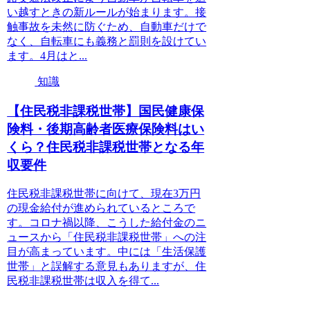
い越すときの新ルールが始まります。接
触事故を未然に防ぐため、自動車だけで
なく、自転車にも義務と罰則を設けてい
ます。4月はと...
知識
【住民税非課税世帯】国民健康保
険料・後期高齢者医療保険料はい
くら？住民税非課税世帯となる年
収要件
住民税非課税世帯に向けて、現在3万円
の現金給付が進められているところで
す。コロナ禍以降、こうした給付金のニ
ュースから「住民税非課税世帯」への注
目が高まっています。中には「生活保護
世帯」と誤解する意見もありますが、住
民税非課税世帯は収入を得て...