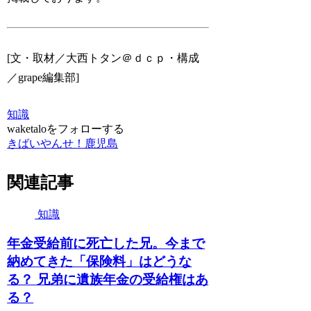
[文・取材／大西トタン＠ｄｃｐ・構成
／grape編集部]
知識
waketaloをフォローする
きばいやんせ！鹿児島
関連記事
知識
年金受給前に死亡した兄。今まで
納めてきた「保険料」はどうな
る？ 兄弟に遺族年金の受給権はあ
る？