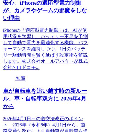
安心。iPhoneの適応型電力制御
が、カメラやゲームの邪魔をしな
い理由
iPhoneの「適応型電力制御」は、AIが使
用状況を学習し、バッテリー不足を予測
して自動で電力を最適化する機能。パフ
ォーマンスを維持しつつ、1日のバッテ
リー駆動時間を賢く延ばす設定術を解説
します。株式会社オールアバウトが株式
会社NTTドコモ...
知識
車が自転車を追い越す時の新ルー
ル、車・自転車双方に 2026年4月
から
2026年4月1日～の道交法改正のポイン
ト 2026年（令和8年）4月1日から、道
路交通法改正により自動車が自転車を追