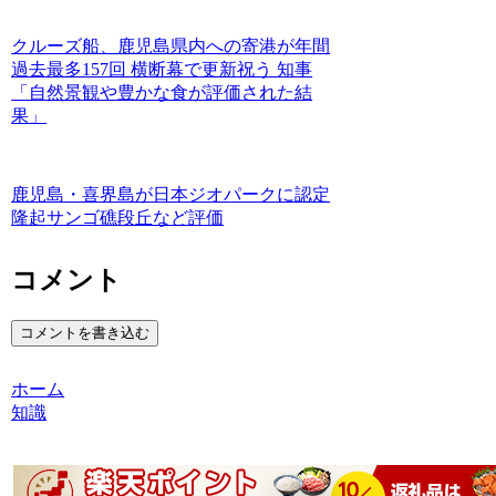
クルーズ船、鹿児島県内への寄港が年間
過去最多157回 横断幕で更新祝う 知事
「自然景観や豊かな食が評価された結
果」
鹿児島・喜界島が日本ジオパークに認定
隆起サンゴ礁段丘など評価
コメント
コメントを書き込む
ホーム
知識