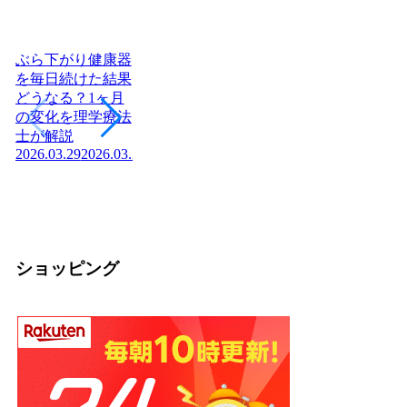
ぶら下がり健康器
を毎日続けた結果
どうなる？1ヶ月
ヨーグルトを毎日
日本に神社はいく
腎
の変化を理学療法
食べたら体はどう
つある？全国8万
「
士が解説
変わる？管理栄養
社の統計と神社本
状
2026.03.29
2026.03.29
士が教える効果と
庁・宗教法人の仕
か
2026
正しい食べ方
組みを解説【神社
2026.03.04
2026.03.04
の話】
2026.02.13
ショッピング