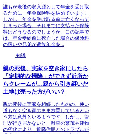
誰もが老後の収入源として年金を受け取
るために、年金保険料を納めています。
しかし、年金を受け取る前に亡くなって
しまった場合、それまでに支払った保険
料はどうなるのでしょうか。この記事で
は、年金受給前に死亡した場合の保険料
の扱いや兄弟が遺族年金を...
知識
親の死後、実家を空き家にしたら
「定期的な掃除」ができず近所か
らクレームが…親から引き継いだ
土地は売った方がいい？
親の死後に実家を相続したものの、使い
道もなく空き家のまま放置しているとい
う方は意外といるようです。しかし、管
理が行き届かないと、雑草の繁茂や建物
の劣化により、近隣住民とのトラブルが