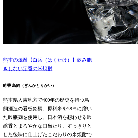
熊本の焼酎【白岳（はくたけ）】飲み飽
きしない定番の米焼酎
吟香 鳥飼（ぎんかとりかい）
熊本県人吉地方で400年の歴史を持つ鳥
飼酒造の看板銘柄。原料米を58％に磨い
た吟醸麹を使用し、日本酒を想わせる吟
醸香とまろやかな口当たり、すっきりと
した後味に仕上げたこだわりの米焼酎で