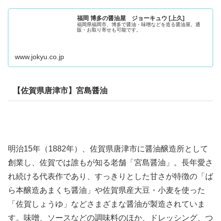
福岡 博多の醤油屋 ジョーキュウ [上久]
福岡県福岡市、博多で醤油・味噌などを造る醤油屋。通
販・お取り寄せも可能です。
www.jokyu.co.jp
【佐賀県唐津市】宮島醤油
明治15年（1882年）、佐賀県唐津市に醤油醸造所として
創業し、佐賀では誰もが知る老舗「宮島醤油」。長年愛さ
れ続ける代表作であり、すっきりとした甘さが特徴の「ば
ら本醸造あまくち醤油」や佐賀県産大豆・小麦を使った
「佐賀しょうゆ」などさまざまな醤油が製造されていま
す。味噌、ソースなどの調味料のほか、ドレッシング、つ