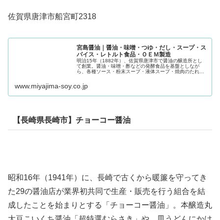
佐賀県唐津市船宮町2318
宮島醤油｜醤油・味噌・つゆ・だし・スープ・ス
パイス・レトルト食品・ＯＥＭ製造
明治15年（1882年）、佐賀県唐津市で醤油の醸造所とし
て創業。醤油・味噌・酢などの発酵食品を基盤としなが
ら、各種ソース・粉末スープ・液体スープ・焼肉のたれ・
めんつゆ・ドレッシング・スパイス・缶詰・レトルト食
品・冷凍食品など幅広い食品を製造...
www.miyajima-soy.co.jp
【長崎県長崎市】チョーコー醤油
昭和16年（1941年）に、長崎で古くから暖簾を守ってき
た29の醤油店が業界初共同で生産・販売を行う組合を結
成したことを始まりとする「チョーコー醤油」。本醸造丸
大豆こいくち醤油「超特選むらさき」や、皿うどんにかけ