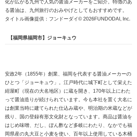
化が広がる九州で人気の醤油メーカーをご紹介。特徴のあ
る醤油は、九州旅行のおみやげとしてもおすすめです。
タイトル画像提供：フンドーダイ© 2026FUNDODAI, Inc.
【福岡県福岡市】ジョーキュウ
安政2年（1855年）創業、福岡を代表する醤油メーカーの
ひとつ「ジョーキュウ」。江戸時代に城下町として栄えた
紺屋町（現在の大名地区）に蔵を開き、170年以上にわた
って醤油造りが続けられています。今も本社を置く大名に
は創業当時に建てられた仕込み蔵や、明治期の米蔵などが
残り、国の登録有形文化財となっています。商品は醤油を
はじめ味噌、だし、ぽん酢など多岐にわたり、なかでも福
岡県産の丸大豆と小麦を使い、百年以上使用している木桶