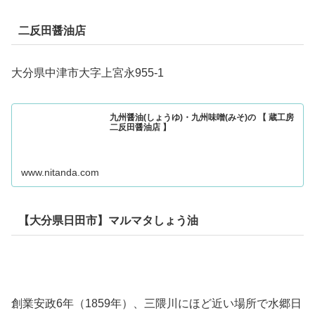
二反田醤油店
大分県中津市大字上宮永955-1
九州醤油(しょうゆ)・九州味噌(みそ)の 【 蔵工房
二反田醤油店 】
www.nitanda.com
【大分県日田市】マルマタしょう油
創業安政6年（1859年）、三隈川にほど近い場所で水郷日