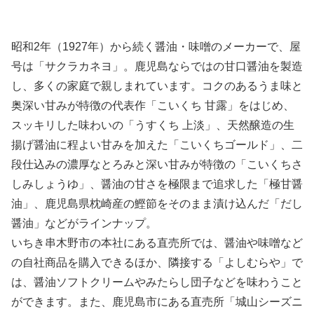
昭和2年（1927年）から続く醤油・味噌のメーカーで、屋
号は「サクラカネヨ」。鹿児島ならではの甘口醤油を製造
し、多くの家庭で親しまれています。コクのあるうま味と
奥深い甘みが特徴の代表作「こいくち 甘露」をはじめ、
スッキリした味わいの「うすくち 上淡」、天然醸造の生
揚げ醤油に程よい甘みを加えた「こいくちゴールド」、二
段仕込みの濃厚なとろみと深い甘みが特徴の「こいくちさ
しみしょうゆ」、醤油の甘さを極限まで追求した「極甘醤
油」、鹿児島県枕崎産の鰹節をそのまま漬け込んだ「だし
醤油」などがラインナップ。
いちき串木野市の本社にある直売所では、醤油や味噌など
の自社商品を購入できるほか、隣接する「よしむらや」で
は、醤油ソフトクリームやみたらし団子などを味わうこと
ができます。また、鹿児島市にある直売所「城山シーズニ