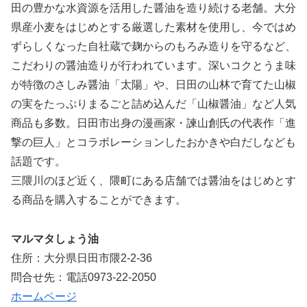
田の豊かな水資源を活用した醤油を造り続ける老舗。大分
県産小麦をはじめとする厳選した素材を使用し、今ではめ
ずらしくなった自社蔵で麹からのもろみ造りを守るなど、
こだわりの醤油造りが行われています。深いコクとうま味
が特徴のさしみ醤油「太陽」や、日田の山林で育てた山椒
の実をたっぷりまるごと詰め込んだ「山椒醤油」など人気
商品も多数。日田市出身の漫画家・諫山創氏の代表作「進
撃の巨人」とコラボレーションしたおかきや白だしなども
話題です。
三隈川のほど近く、隈町にある店舗では醤油をはじめとす
る商品を購入することができます。
マルマタしょう油
住所：大分県日田市隈2-2-36
問合せ先：電話0973-22-2050
ホームページ