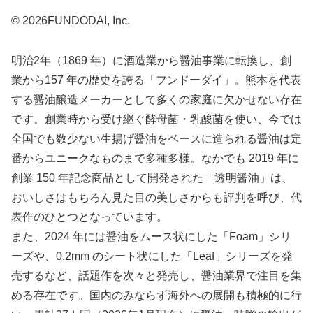
© 2026FUNDODAI, Inc.
明治2年（1869 年）に酒造業から醤油事業に転換し、創
業から157 年の歴史を誇る「フンドーダイ」。熊本を代表
する醤油醸造メーカーとして多くの家庭に欠かせない存在
です。創業時から受け継ぐ酵母菌・乳酸菌を使い、今では
全国でも数少ない生揚げ醤油をベースに造られる醤油は定
番からユニークなものまで多種多様。なかでも 2019 年に
創業 150 年記念商品として開発された「透明醤油」は、
おいしさはもちろん見た目の美しさからも評判を呼び、代
表作のひとつとなっています。
また、2024 年には醤油をムース状にした「Foam」シリ
ーズや、0.2mm のシート状にした「Leaf」シリーズを発
売するなど、話題作を次々と発売し、醤油業界で注目を集
める存在です。国内のみならず海外への展開も積極的に行