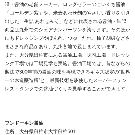
噌・醤油の老舗メーカー。ロングセラーのこいくち醤油
「ゴールデン紫」や、米麦あわせ麹のやさしい香りを引き
出した「生詰 あわせみそ」などに代表される醤油・味噌
商品は九州でのシェアナンバーワンを誇ります。そのほか
にもドレッシングやぽん酢、つゆ、たれ、柚子胡椒などさ
まざまな商品があり、九州各地で親しまれています。
また、大分県臼杵市にある醤油工場、味噌工場、ドレッシ
ング工場では工場見学も実施。醤油工場では、昔ながらの
製法で300年前の醤油の味を再現できるギネス認定の“世界
一の木造醸造樽”と、最新技術を駆使したスーパーステン
レス・タンクでの醤油づくりを見学することができます。
フンドーキン醤油
住所：大分県臼杵市大字臼杵501