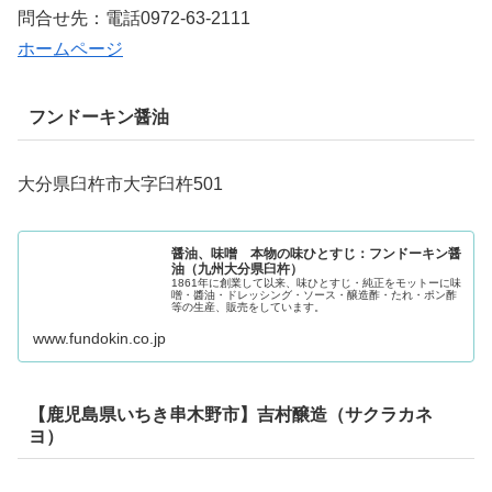
問合せ先：電話0972-63-2111
ホームページ
フンドーキン醤油
大分県臼杵市大字臼杵501
醤油、味噌 本物の味ひとすじ：フンドーキン醤
油（九州大分県臼杵）
1861年に創業して以来、味ひとすじ・純正をモットーに味
噌・醬油・ドレッシング・ソース・醸造酢・たれ・ポン酢
等の生産、販売をしています。
www.fundokin.co.jp
【鹿児島県いちき串木野市】吉村醸造（サクラカネ
ヨ）