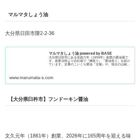
マルマタしょう油
大分県日田市隈2-2-36
マルマタしょう油 powered by BASE
大分県日田市にある安政六年（1859年）創業の醤油蔵で
す。創業当時より自社蔵で『麹造り』『醤油造り』を続け
ています。定番のこいくち醤油『太陽』や、地元の山椒を
使った『山椒醤油』『山椒味噌』が人気です。
www.marumata-s.com
【大分県臼杵市】フンドーキン醤油
文久元年（1861年）創業、2026年に165周年を迎える味