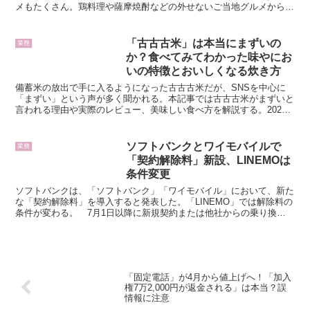
メもたくさん。鶏料理や薩摩焼酎などの外せないご当地グルメから、
白熊やパフェなどのあまーいスイーツまで、足...
「古古古米」は本当にまずいの
業務
か？食べてみてわかった味やにお
いの特徴とおいしくなる炊き方
備蓄米の放出で手に入るようになった古古古米だが、SNSを中心に
「まずい」という声が多く聞かれる。本記事では古古古米がまずいと
言われる理由や実際のレビュー、美味しい食べ方を解説する。2025
年、令和の米騒動を受けて備蓄米が放出され、古古古米が...
ソフトバンクとワイモバイルで
業務
「契約解除料」新設、LINEMOは
条件変更
ソフトバンクは、「ソフトバンク」「ワイモバイル」において、新た
な「契約解除料」を導入すると発表した。「LINEMO」では解除料の
条件が変わる。 7月1日以降に新規契約または他社からの乗り換え
（MNP・番号移行）で加入したユーザーが対象。回線...
「固定電話」が4月から値上げへ！「加入
権7万2,000円が返金される」は本当？誤
情報に注意