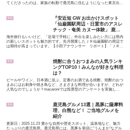
てくださったのは、家族の転勤で鹿児島に住むようになった東京出身
の女性（48）です。「鹿児島では当たり前のようですが、...
『安近短 GW お出かけスポット
業務
「仙巌園駅周辺・日置市のアスレ
チック・奄美 カヌー体験」 鹿児
島』
海外旅行もいいけど、「近場で手軽に」外出を楽しみたい方には県内
の新しいスポットも魅力的です。先月開業したＪＲ仙巌園駅の周辺で
は期待が高まっています。【小田アナウンサー リポート】「ＪＲ仙
巌園駅のすぐ近く、桜島を一望できる磯ビーチハウスのカフ...
焼酎に合うおつまみの人気ランキ
業務
ングTOP10！みんなが好きな料理
は？
ビールやワイン、日本酒に並ぶ、定番のお酒である焼酎。焼酎のおつ
まみにはお刺身や焼き鳥など、さまざまな料理が合いますが、どれが
人気なのでしょうか？macaroniでは投票型のアンケートを実施し、
ランキングを作成。本記事では焼酎に合うおつまみの...
鹿児島グルメ13選｜黒豚に薩摩料
業務
理、白熊など！ ご当地グルメを
紹介
更新日：2025.11.23 豊かな自然や歴史スポット、温泉地など、魅力
たっぷりの鹿児島県。鹿児島県には、黒豚を筆頭に“うんまか“なグル