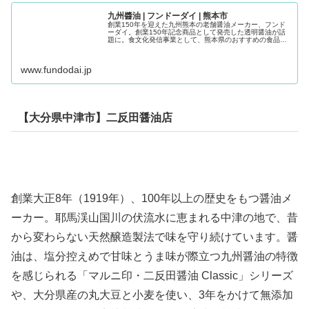
九州醬油 | フンドーダイ | 熊本市
創業150年を迎えた九州熊本の老舗醤油メーカー、フンド
ーダイ。創業150年記念商品として発売した透明醤油が話
題に。食文化発信事業として、熊本県のおすすめの食品な
どを「くまもとプレミアム」ブランドとして全国へ発信。
甘口醤油やフンドーダイのロン...
www.fundodai.jp
【大分県中津市】二反田醤油店
創業大正8年（1919年）、100年以上の歴史をもつ醤油メ
ーカー。耶馬渓山国川の伏流水に恵まれる中津の地で、昔
から変わらない天然醸造製法で味を守り続けています。醤
油は、塩分控えめで甘味とうま味が際立つ九州醤油の特徴
を感じられる「マルニ印・二反田醤油 Classic」シリーズ
や、大分県産の丸大豆と小麦を使い、3年をかけて無添加