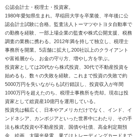
公認会計士・税理士・投資家。
1980年愛知県生まれ。早稲田大学を卒業後、半年後に公
認会計士試験に合格。監査法人トーマツやトヨタ自動車で
の勤務を経験、一部上場企業の監査や株式公開支援、税務
調査の業務に携わる。2012年満を持して独立し、税理士
事務所を開業。5店舗に拡大し200社以上のクライアント
や富裕層から、お金の守り方、増やし方を学ぶ。
投資家としては20代から株式投資、30代で不動産投資を
始めるも、数々の失敗を経験。これまで投資の失敗で約
5000万円を失いながらも試行錯誤し、投資収入が年間
1000万円を超えたのち、税理士事務所を売却。現在は投
資家として総資産10億円を運用している。
投資先は幅広く、日本やアメリカだけでなく、インド、イ
ンドネシア、カンボジアといった世界中にわたり、その手
法も株式投資や不動産投資、国債や社債、高金利定期預
金、絵画、太陽光発電、果てはトレーディングカードまで