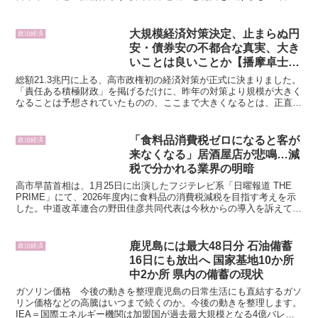
れに伴う防衛力の増強も行われる見通しだ。3日、朝日新...
大規模経済対策決定、止まらぬ円
政治経済
安・債券安の不都合な真実、大き
いことは良いことか【播摩卓士の
経済コラム】
総額21.3兆円に上る、高市政権初の経済対策が正式に決まりました。
「責任ある積極財政」を掲げるだけに、昨年の対策より規模が大きく
なることは予想されていたものの、ここまで大きくなるとは、正直、
思っていませんでした。規模拡大が伝えられるにつれて...
「食料品消費税ゼロになると客が
政治経済
来なくなる」居酒屋店が悲鳴…減
税で分かれる業界の明暗
高市早苗首相は、1月25日に出演したフジテレビ系「日曜報道 THE
PRIME」にて、2026年度内に食料品の消費税減税を目指す考えを示
した。中道改革連合の野田佳彦共同代表は今秋からの導入を訴えてい
る。いっぽう、国民民主党の玉木雄一郎代表は...
鹿児島には最大48日分 石油備蓄
政治経済
16日にも放出へ 国家基地10か所
中2か所 県内の備蓄の現状
ガソリン価格 今後の動きを整理鹿児島の日常生活にも直結するガソ
リン価格などの高騰はいつまで続くのか。今後の動きを整理します。
IEA＝国際エネルギー機関は加盟国が過去最大規模となる4億バレル