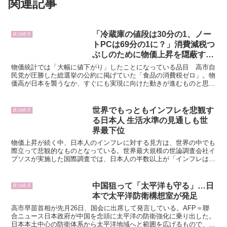
関連記事
「冷蔵庫の値段は30分の1、ノー
政治経済
トPCは69分の1に？」消費減税つ
ぶしのために物価上昇を隠蔽する
政府発表統計のカラクリ 機能向
物価統計では「大幅に値下がり」したことになっている品目 高市自
上など付加価値上昇分で統計上の
民党が圧勝した総選挙の公約に掲げていた「食品の消費税ゼロ」。物
価高が日本を襲うなか、すぐにも実現に向けた動きが進むものと思っ
価格に反映する計算
ていたら、そうなっていない。代わりに与党内で突如として...
世界でもっともインフレを悲観す
政治経済
る日本人 生活水準の見通しも世
界最下位
物価上昇が続く中、日本人のインフレに対する見方は、世界の中でも
際立って悲観的なものとなっている。世界最大規模の世論調査会社イ
プソスが実施した国際調査では、日本人の半数以上が「インフレは通
常の状態には戻らない」と考えていることがわかった。【調...
中国狙って「太平洋も守る」…日
政治経済
本で太平洋防衛構想室が発足
高市早苗首相が先月26日、国会に出席して発言している。AFP＝聯
合ニュース日本政府が中国を念頭に太平洋の防衛強化に乗り出した。
日本本土中心の防衛体系から太平洋地域へと範囲を広げるもので、こ