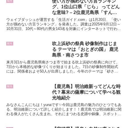
使い方が掴めない方言ランキン
観光
グ、1位山口県「じら」 ってどん
な意味? – 2位鹿児島県「すんく
じら」、3位山梨県「わにわに」
ウェイブダッシュが運営する「生活ガイド.com」は1月20日、「使い
方が掴めない方言ランキング」を発表した。調査は2025年9月12日～
10月31日、10代～80代の男女143名を対象にインターネットで行われ
た。使い方が掴めない方言ランキン...
吹上浜砂の祭典 砂像制作はじま
観光
る テーマは「おとぎの国」 鹿児
島県・南さつま市
来月3日から鹿児島県南さつま市で始まる吹上浜砂の祭典に向けて、
7日から本格的な砂像づくりが始まりました。7日の砂像制作開始式
には、関係者およそ50人が出席しました。今年のテーマは「砂さん
ぽ～ようこそ！おとぎの国へ～」です。童話の世界を再現し...
【鹿児島】明治維新ってどんな時
観光
代？幕末の薩摩について学べる観
光地紹介
みなさんこんにちは！yunaです✨今回は鹿児島の魅力のひとつでもあ
る、明治維新について詳しく紹介します！！鹿児島では明治維新に関
わる偉人がたくさん生まれ、それにまつわる史跡や銅像、スポットも
たくさんあります！明治維新のすべてを学べる！維新ふ...