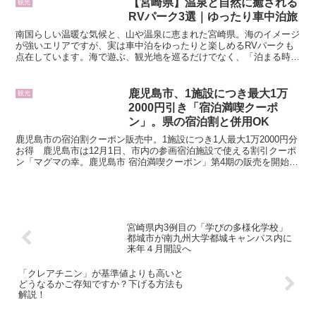
【宮崎県】温泉と自然に癒される
観光
RVパーク3選｜ゆったり車中泊旅
南国らしい温暖な気候と、山や温泉に恵まれた宮崎県。海のイメージ
が強いエリアですが、実は車中泊をゆったりと楽しめるRVパークも
点在しています。海で遊ぶ、観光地を巡るだけでなく、「泊まる時
間」そのものを旅の主役にできるのが 宮崎の魅力。温泉で体...
鹿児島市、1施設につき最大1万
観光
2000円引き「宿泊満喫クーポ
ン」。県の宿泊割と併用OK
鹿児島市の宿泊割クーポン販売中。1施設につき1人最大1万2000円分
お得 鹿児島市は12月1日、市内の参画宿泊施設で使える割引クーポ
ン「マグマの幸。鹿児島市 宿泊満喫クーポン」第4期の販売を開始し
た。 4000円分のクーポンを2000円で購...
宮崎県内3例目の「学びの多様化学校」
都城市が南九州大学都城キャンパス内に
来年４月開設へ
「クレアチニン」が基準値よりも高いと
どうなるかご存知ですか？下げる方法も
解説！