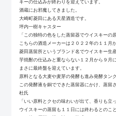
キーの仕込みが終わりを迎えています。
酒蔵にお邪魔してきました。
大崎町菱田にある天星酒造です。
坪内一樹キャスター
「この独特の色をした蒸留器でウイスキーの
こちらの酒造メーカーは２０２２年の１１月
菱田蒸留所というブランド名でウイスキー生
芋焼酎の仕込みと重ならない１２月から９月
まさに最終盤を迎えています。
原料となる大麦や麦芽の発酵も進み発酵タン
この発酵液を銅でできた蒸留器にかけ、蒸留
杜氏
「いい原料とクセの味わいが出て、香りも立
ウイスキーの蒸留も１１日には終わるとのこ