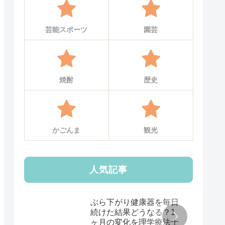
芸能スポーツ
園芸
焼酎
歴史
かごんま
観光
人気記事
ぶら下がり健康器を毎日
続けた結果どうなる？1
ヶ月の変化を理学療法士