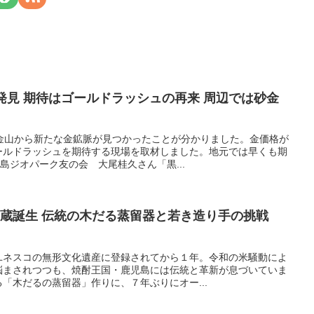
発見 期待はゴールドラッシュの再来 周辺では砂金
の金山から新たな金鉱脈が見つかったことが分かりました。金価格が
ールドラッシュを期待する現場を取材しました。地元では早くも期
島ジオパーク友の会 大尾桂久さん「黒...
酒蔵誕生 伝統の木だる蒸留器と若き造り手の挑戦
ユネスコの無形文化遺産に登録されてから１年。令和の米騒動によ
悩まされつつも、焼酎王国・鹿児島には伝統と革新が息づいていま
「木だるの蒸留器」作りに、７年ぶりにオー...