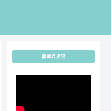
薩摩兵児謡