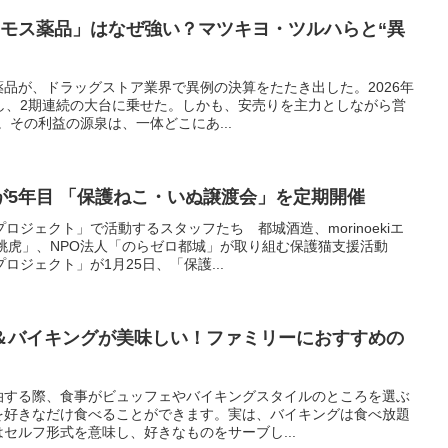
スモス薬品」はなぜ強い？マツキヨ・ツルハらと“異
品が、ドラッグストア業界で異例の決算をたたき出した。2026年
し、2期連続の大台に乗せた。しかも、安売りを主力としながら営
。その利益の源泉は、一体どこにあ...
が5年目 「保護ねこ・いぬ譲渡会」を定期開催
ジェクト」で活動するスタッフたち 都城酒造、morinoekiエ
桃虎」、NPO法人「のらゼロ都城」が取り組む保護猫支援活動
ジェクト」が1月25日、「保護...
＆バイキングが美味しい！ファミリーにおすすめの
泊する際、食事がビュッフェやバイキングスタイルのところを選ぶ
を好きなだけ食べることができます。実は、バイキングは食べ放題
セルフ形式を意味し、好きなものをサーブし...