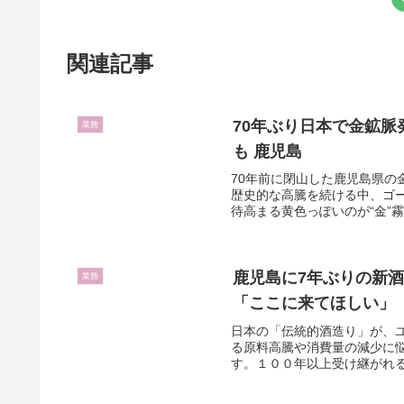
関連記事
70年ぶり日本で金鉱脈
業務
も 鹿児島
70年前に閉山した鹿児島県
歴史的な高騰を続ける中、ゴ
待高まる黄色っぽいのが“金”霧
鹿児島に7年ぶりの新
業務
「ここに来てほしい」
日本の「伝統的酒造り」が、
る原料高騰や消費量の減少に
す。１００年以上受け継がれる