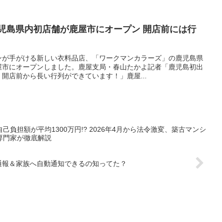
児島県内初店舗が鹿屋市にオープン 開店前には行
ンが手がける新しい衣料品店、「ワークマンカラーズ」の鹿児島県
屋市にオープンしました。鹿屋支局・春山たかよ記者「鹿児島初出
開店前から長い行列ができています！」鹿屋...
負担額が平均1300万円!? 2026年4月から法令激変、築古マンシ
専門家が徹底解説
察通報＆家族へ自動通知できるの知ってた？