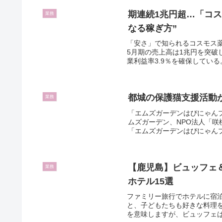
期連続1兆円超…「コ
業務
なる稼ぎ方”
「安さ」で知られるコスモス薬
5月期の売上高は1兆円を突破
業利益率3.9％を確保している
都城の保護猫支援活動
業務
「エムズガーデンはぴにゃんプロ
ムズガーデン、NPO法人「咲
「エムズガーデンはぴにゃんプロ
【鹿児島】ビュッフェ
業務
ホテル15選
ファミリー旅行でホテルに宿
と、子どもたちも好きな料理
を意味しますが、ビュッフェは