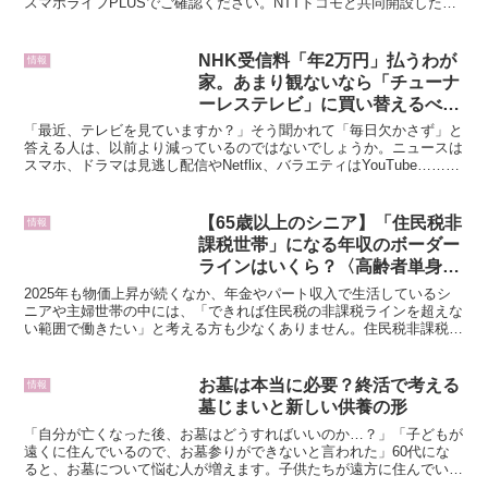
スマホライフPLUSでご確認ください。NTTドコモと共同開設したレ
コメンドサイト「イチオシ」を運営。スマホやパソコ...
NHK受信料「年2万円」払うわが
情報
家。あまり観ないなら「チューナ
ーレステレビ」に買い替えるべき
ですか？ 災害時が不安なら、残
「最近、テレビを見ていますか？」そう聞かれて「毎日欠かさず」と
しておくべきでしょうか…？
答える人は、以前より減っているのではないでしょうか。ニュースは
スマホ、ドラマは見逃し配信やNetflix、バラエティはYouTube……リ
ビングにあるテレビが置物になっている家庭...
【65歳以上のシニア】「住民税非
情報
課税世帯」になる年収のボーダー
ラインはいくら？〈高齢者単身世
帯・夫婦世帯〉年金収入のみの場
2025年も物価上昇が続くなか、年金やパート収入で生活しているシ
合の非課税限度額一覧所得割・均
ニアや主婦世帯の中には、「できれば住民税の非課税ラインを超えな
い範囲で働きたい」と考える方も少なくありません。住民税非課税世
等割の両方が非課税になる人とは
帯になると、医療費や介護保険料の軽減、各種給付金や支...
お墓は本当に必要？終活で考える
情報
墓じまいと新しい供養の形
「自分が亡くなった後、お墓はどうすればいいのか…？」「子どもが
遠くに住んでいるので、お墓参りができないと言われた」60代にな
ると、お墓について悩む人が増えます。子供たちが遠方に住んでいる
場合は、お墓参りは難しくなるでしょう。この記事では、墓...