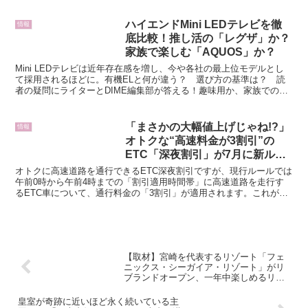
ハイエンドMini LEDテレビを徹
情報
底比較！推し活の「レグザ」か？
家族で楽しむ「AQUOS」か？
Mini LEDテレビは近年存在感を増し、今や各社の最上位モデルとし
て採用されるほどに。有機ELと何が違う？ 選び方の基準は？ 読
者の疑問にライターとDIME編集部が答える！趣味用か、家族での使
用か用途にあわせて選ぼうタジリ 家族との映画鑑...
「まさかの大幅値上げじゃね!?」
情報
オトクな“高速料金が3割引”の
ETC「深夜割引」が7月に新ルー
ル導入 複雑に変更される新・深
オトクに高速道路を通行できるETC深夜割引ですが、現行ルールでは
夜割引はどう変わる？
午前0時から午前4時までの「割引適用時間帯」に高速道路を走行す
るETC車について、通行料金の「3割引」が適用されます。これが
2025年7月をめどに内容が変更される予定です。どの...
【取材】宮崎を代表するリゾート「フェ
ニックス・シーガイア・リゾート」がリ
ブランドオープン、一年中楽しめるリゾ
ート施設へフェニックス・シーガイア・
オーシャン・タワー（宮崎県／シーガイ
皇室が奇跡に近いほど永く続いている主