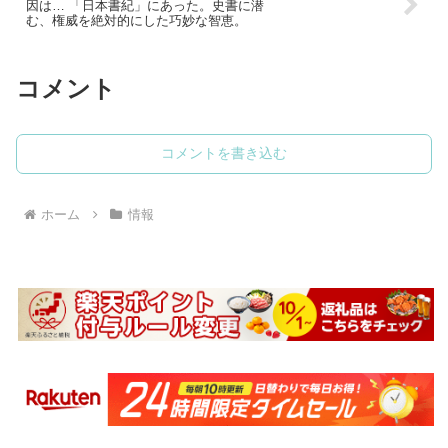
ア）
因は… 「日本書紀」にあった。史書に潜
む、権威を絶対的にした巧妙な智恵。
コメント
コメントを書き込む
ホーム
情報