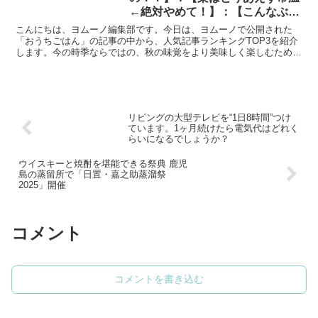
←絶対やめて！】：【こんなぶど
うは、絶対に買ってはダメ！】
こんにちは、ヨムーノ編集部です。今日は、ヨムーノで公開された
「おうちごはん」の記事の中から、人気記事ランキングTOP3を紹介
します。今の時季ならではの、秋の味覚をより美味しく楽しむための
コツが満載です！第1位：【サンマ、まだグリルで焼いてる...
リビングの大型テレビを“1日8時間”つけ
ています。1ヶ月続けたら電気代はどれく
らいになるでしょうか？
ウイスキーと焼酎を堪能できる祭典 鹿児
島の蒸留所で「日置・嘉之助蒸溜祭
2025」開催
コメント
コメントを書き込む