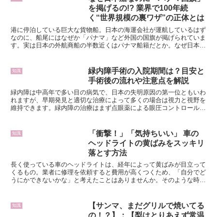
を掲げるの!? 業界で100年続
く“世界規模の裏ワザ”の正体とは
港に停泊している巨大な貨物船。日本の海運会社が運航しているはず
なのに、船尾にはなぜか「パナマ」など外国の国旗が掲げられていま
す。実は日本の外航商船の半数近くはパナマ船籍だとか。なぜ日本の
船籍にしないのでしょうか。日本の海運会社が運航する外航...
緑内障手術の入院期間は？目安と
知識
手術後の流れや注意点を解説
緑内障は中高年で多い目の病気で、日本の失明原因の第一位ともいわ
れますが、早期発見と適切な治療によって多くの場合は視力と視野を
維持できます。緑内障の治療はまず点眼薬による眼圧コントロールが
基本ですが、進行を防ぐために手術が必要になるケースもあ...
「衝撃！」「気持ちいい」 車の
知識
ヘッドライトの黄ばみをスッキリ
落とす方法
長く使っている車のヘッドライトは、経年によって黄ばみが目立って
くるもの。業者に修理を依頼すると費用が高くつくため、「自分でど
うにかできないかな」と考えたことはありませんか。そのような時に
おすすめなのが、自宅でも手軽にできる黄ばみ取りの方法で...
【サンマ、まだグリルで焼いてる
知識
の！？】：【梨はとりあえず常温