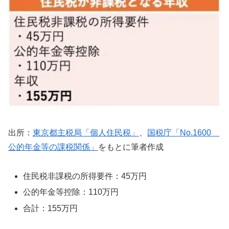
出所：
東京都主税局「個人住民税」
、
国税庁「No.1600
公的年金等の課税関係」
をもとに筆者作成
住民税非課税の所得要件：45万円
公的年金等控除：110万円
合計：155万円