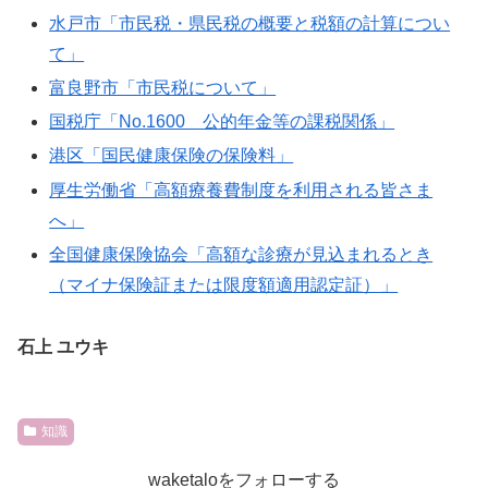
水戸市「市民税・県民税の概要と税額の計算につい
て」
富良野市「市民税について」
国税庁「No.1600 公的年金等の課税関係」
港区「国民健康保険の保険料」
厚生労働省「高額療養費制度を利用される皆さま
へ」
全国健康保険協会「高額な診療が見込まれるとき
（マイナ保険証または限度額適用認定証）」
石上 ユウキ
知識
waketaloをフォローする