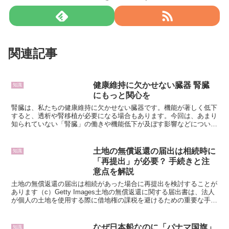
関連記事
健康維持に欠かせない臓器 腎臓
知識
にもっと関心を
腎臓は、私たちの健康維持に欠かせない臓器です。機能が著しく低下
すると、透析や腎移植が必要になる場合もあります。今回は、あまり
知られていない「腎臓」の働きや機能低下が及ぼす影響などについて
お伝えします。（編集＝坂本ミオ イラスト＝はしもとあさ...
土地の無償返還の届出は相続時に
知識
「再提出」が必要？ 手続きと注
意点を解説
土地の無償返還の届出は相続があった場合に再提出を検討することが
あります（c）Getty Images土地の無償返還に関する届出書は、法人
が個人の土地を使用する際に借地権の課税を避けるための重要な手続
きです。しかし、貸主や借主のどちらかが亡く...
なぜ日本船なのに「パナマ国旗」
知識