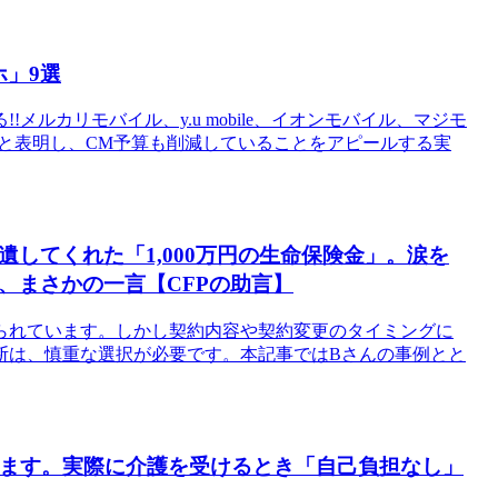
」9選
ルカリモバイル、y.u mobile、イオンモバイル、マジモ
」と表明し、CM予算も削減していることをアピールする実
してくれた「1,000万円の生命保険金」。涙を
、まさかの一言【CFPの助言】
られています。しかし契約内容や契約変更のタイミングに
断は、慎重な選択が必要です。本記事ではBさんの事例とと
います。実際に介護を受けるとき「自己負担なし」