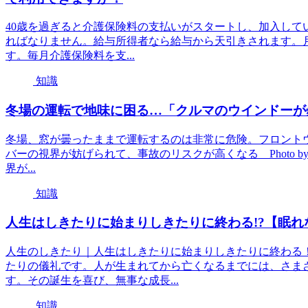
40歳を過ぎると介護保険料の支払いがスタートし、加入して
ればなりません。給与所得者なら給与から天引きされます。月収
す。毎月介護保険料を支...
知識
冬場の運転で地味に困る…「クルマのウインドーが
冬場、窓が曇ったままで運転するのは非常に危険。フロント
バーの視界が妨げられて、事故のリスクが高くなる Photo by 
界が...
知識
人生はしきたりに始まりしきたりに終わる!?【眠れ
人生のしきたり｜人生はしきたりに始まりしきたりに終わる
たりの儀礼です。人が生まれてから亡くなるまでには、さま
す。その誕生を喜び、無事な成長...
知識