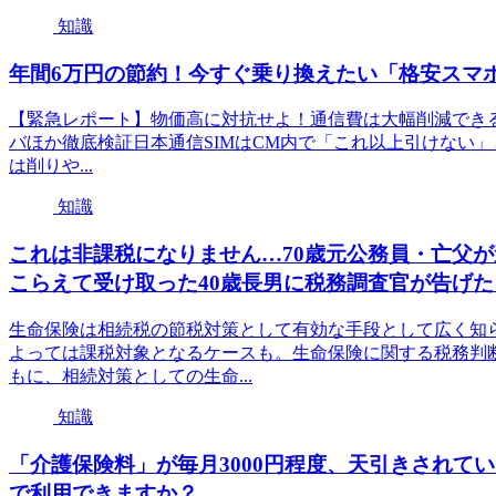
知識
年間6万円の節約！今すぐ乗り換えたい「格安スマホ
【緊急レポート】物価高に対抗せよ！通信費は大幅削減できる!!メ
バほか徹底検証日本通信SIMはCM内で「これ以上引けない
は削りや...
知識
これは非課税になりません…70歳元公務員・亡父が遺
こらえて受け取った40歳長男に税務調査官が告げた
生命保険は相続税の節税対策として有効な手段として広く知
よっては課税対象となるケースも。生命保険に関する税務判
もに、相続対策としての生命...
知識
「介護保険料」が毎月3000円程度、天引きされて
で利用できますか？