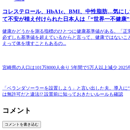
コレステロール、HbA1c、BMI、中性脂肪…気に
て不安が植え付けられた日本人は「“世界一不健康
健康かどうかを測る指標のひとつに健康基準値がある。「正常
必ずしも基準値を超えているからと言って、健康ではないこ
えって体を壊すこともあるの...
宮崎県の人口は101万8000人余り 5年間で5万人以上減少 20
「ベランダソーラーを設置しよう」と言い出した夫。導入に“
は無許可だと違法!? 設置前に知っておきたいルールも確認
コメント
コメントを書き込む