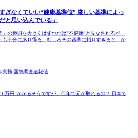
しすぎなくていい“健康基準値” 厳しい基準によっ
”だと思い込んでいる」
」の範囲を大きくはずれれば“不健康”と見なされるが、
とも十分にあり得る。むしろその基準に頼りすぎると、か
25年実施 国勢調査速報値
10万円”かかるそうですが、何年で元が取れるの？ 日本で