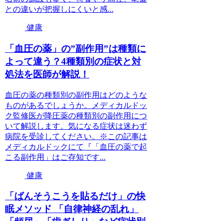
との違いが把握しにくいと感...
健康
「血圧の薬」の”副作用”は種類に
よって違う？4種類別の症状と対
処法を医師が解説！
血圧の薬の種類別の副作用はどのような
ものがあるでしょうか。メディカルドッ
ク監修医が降圧薬の種類別の副作用につ
いて解説します。気になる症状は迷わず
病院を受診してください。※この記事は
メディカルドックにて『「血圧の薬で起
こる副作用」はご存知です...
健康
「ばんそうこうを貼るだけ」の快
眠メソッド 「自律神経の乱れ」