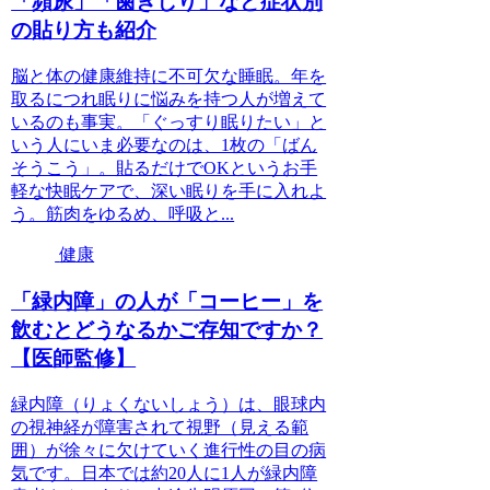
「頻尿」「歯ぎしり」など症状別
の貼り方も紹介
脳と体の健康維持に不可欠な睡眠。年を
取るにつれ眠りに悩みを持つ人が増えて
いるのも事実。「ぐっすり眠りたい」と
いう人にいま必要なのは、1枚の「ばん
そうこう」。貼るだけでOKというお手
軽な快眠ケアで、深い眠りを手に入れよ
う。筋肉をゆるめ、呼吸と...
健康
「緑内障」の人が「コーヒー」を
飲むとどうなるかご存知ですか？
【医師監修】
緑内障（りょくないしょう）は、眼球内
の視神経が障害されて視野（見える範
囲）が徐々に欠けていく進行性の目の病
気です。日本では約20人に1人が緑内障