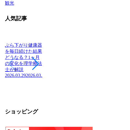
観光
人気記事
ぶら下がり健康器
を毎日続けた結果
どうなる？1ヶ月
ヨーグルトを毎日
腎不全の末期症状
日
の変化を理学療法
食べたら体はどう
「尿毒症の初期症
つあ
士が解説
変わる？管理栄養
状」はご存知です
社
2026.03.29
2026.03.29
士が教える効果と
か？医師が解説！
庁
2026.04.03
正しい食べ方
組
2026.03.04
2026.03.04
の
2026
ショッピング