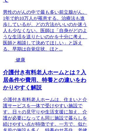
男性のがんの中で最も多い前立腺がん。
1年で約10万人が罹患する。治療法も進
歩しているが、どの方法がいいのか迷う
人も少なくない。医師は「自身がどのよ
うな生活を送りたいのかを十分に考え、
医師と相談して決めてほしい」と訴え
る。早期は自覚症状、ほと...
健康
介護付き有料老人ホームとは？入
居条件や費用、特養との違いをわ
かりやすく解説
介護付き有料老人ホームは、住まいと介
護サービスを一体で受けやすい施設で
す。日々の見守りや生活支援に加え、介
護が必要になっても同じ施設で暮らしを
続けやすい点が特徴です。一方で、似た
名前の施設も多く、特養やサ高住、老健