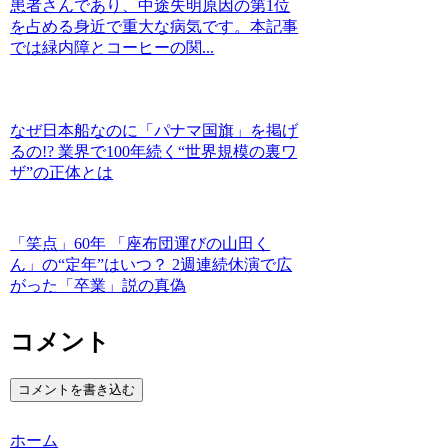
患者さんであり、中途失明原因の第1位
を占める身近で重大な病気です。本記事
では緑内障とコーヒーの関...
なぜ日本船なのに「パナマ国旗」を掲げ
るの!? 業界で100年続く“世界規模の裏ワ
ザ”の正体とは
「笑点」60年 「座布団運びの山田く
ん」の“定年”はいつ？ 2週連続休演で広
がった「卒業」説の真偽
コメント
コメントを書き込む
ホーム