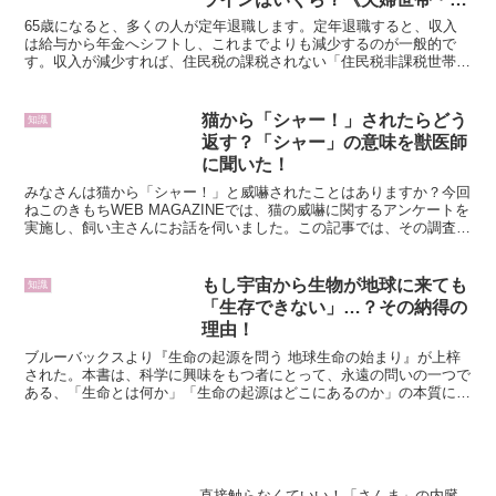
身世帯》住民税非課税世帯向けの
65歳になると、多くの人が定年退職します。定年退職すると、収入
「支援制度」や「優遇措置」と
は給与から年金へシフトし、これまでよりも減少するのが一般的で
す。収入が減少すれば、住民税の課税されない「住民税非課税世帯」
は？
になる可能性が高まります。非課税となる年収・所得額はいく...
猫から「シャー！」されたらどう
知識
返す？「シャー」の意味を獣医師
に聞いた！
みなさんは猫から「シャー！」と威嚇されたことはありますか？今回
ねこのきもちWEB MAGAZINEでは、猫の威嚇に関するアンケートを
実施し、飼い主さんにお話を伺いました。この記事では、その調査内
容をご紹介するとともに、猫が飼い主さんに対して...
もし宇宙から生物が地球に来ても
知識
「生存できない」…？その納得の
理由！
ブルーバックスより『生命の起源を問う 地球生命の始まり』が上梓
された。本書は、科学に興味をもつ者にとって、永遠の問いの一つで
ある、「生命とは何か」「生命の起源はどこにあるのか」の本質に迫
る企画である。著者は、東京科学大学の教授であり地球生命...
直接触らなくていい！「さんま」の内臓