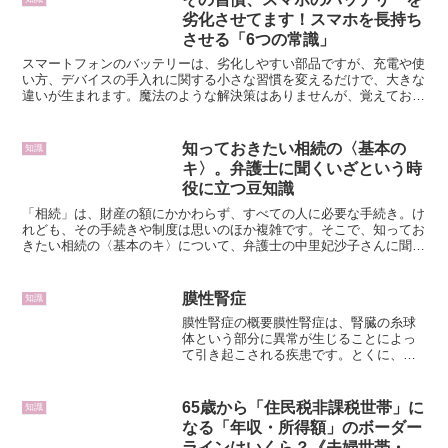
劣化させてます！スマホを長持ち
させる「6つの常識」
スマートフォンのバッテリーは、劣化しやすい部品ですが、充電や使
い方、デバイスの手入れに関する小さな習慣を変えるだけで、大きな
違いが生まれます。魔法のような解決策はありませんが、覚えておく
とちょっとお得に快適に使えるようになりますよ。1. ス...
知っておきたい相続の〈基本の
知識
キ〉。弁護士に聞くいざという時
役に立つ豆知識
「相続」は、財産の額にかかわらず、すべての人に必要な手続き。け
れども、その手続きや制度は思いのほか複雑です。そこで、知ってお
きたい相続の〈基本のキ〉について、弁護士の中里妃沙子さんに聞き
ました。「相続」とは？人が亡くなると、その人が持ってい...
膜性腎症
知識
膜性腎症の概要膜性腎症は、腎臓の糸球
体という部分に異常が生じることによっ
て引き起こされる疾患です。とくに、
60〜80歳の男性に多くみられる傾向があ
ります。糸球体は直径0.1〜0.2mmほどの
小さな構造で、腎臓には約100万個存在し
65歳から「住民税非課税世帯」に
知識
ており、血...
なる「年収・所得額」のボーダー
ラインはいくら？《夫婦世帯・単