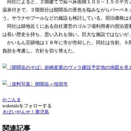
同社によると、２階建てで延べ床面積１００～１５０平方
温泉付きで、２階部分は開聞岳の景色を臨みながらバーベキ
う。サウナやプールなどの施設も検討している。宿泊価格は
同社は跡地近くにある自社運営のゴルフ場利用者の宿泊需
は長い歴史を持ち、思い入れも強い。巨大な施設ではないが
かいもん荘跡地は１８年に市が売却した。同社は当初、５
負担を考慮し、方針を切り替えた。
かごんま
waketaloをフォローする
きばいやんせ！鹿児島
関連記事