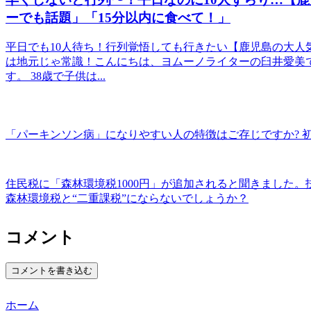
ーでも話題」「15分以内に食べて！」
平日でも10人待ち！行列覚悟しても行きたい【鹿児島の大人
は地元じゃ常識！こんにちは、ヨムーノライターの臼井愛美
す。 38歳で子供は...
「パーキンソン病」になりやすい人の特徴はご存じですか? 
住民税に「森林環境税1000円」が追加されると聞きました。扶
森林環境税と“二重課税”にならないでしょうか？
コメント
コメントを書き込む
ホーム