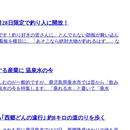
28日限定で釣り人に開放！
ピです！釣り好きの皆さんに、とんでもない朗報が舞い込ん
の看板を横目に、「あそこなら絶対大物が釣れるはず…」な
する産業に 温泉水の今
しむのが一般的ですが、鹿児島県垂水市では昔から「飲み
泉水の今を特集します。「垂れる水」と書いて「垂水
る｢西郷どんの遠行｣ 約8キロの道のりを歩く
す。それを前に鹿児島市では23日、西郷隆盛ゆかりの地を巡