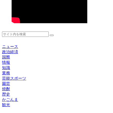
ニュース
政治経済
国際
情報
知識
業務
芸能スポーツ
園芸
焼酎
歴史
かごんま
観光