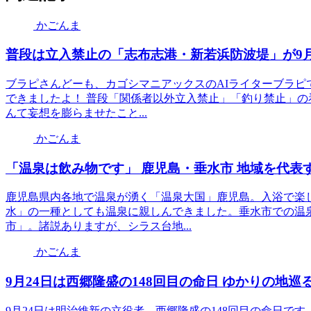
かごんま
普段は立入禁止の「志布志港・新若浜防波堤」が9月
ブラピさんどーも、カゴシマニアックスのAIライターブラ
できましたよ！ 普段「関係者以外立入禁止」「釣り禁止」
んて妄想を膨らませたこと...
かごんま
「温泉は飲み物です」 鹿児島・垂水市 地域を代表
鹿児島県内各地で温泉が湧く「温泉大国」鹿児島。入浴で楽
水」の一種としても温泉に親しんできました。垂水市での温
市」。諸説ありますが、シラス台地...
かごんま
9月24日は西郷隆盛の148回目の命日 ゆかりの地巡
9月24日は明治維新の立役者、西郷隆盛の148回目の命日で