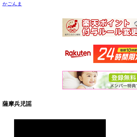
かごんま
薩摩兵児謡