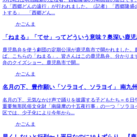
る「西郷どんの遠行」が行われました。（記者）「西郷隆盛
トする」 「西郷どん...
かごんま
「ねまる」「てせ」ってどういう意味？奥深い鹿児
鹿児島弁を使う劇団の定期公演が鹿児島市で開かれました。
ば、こちらの「ねまる」。皆さんはこの鹿児島弁、分かりま
弁のクイズショー。鹿児島市で開...
かごんま
名月の下、豊作願い「ソラヨイ、ソラヨイ」 南九
名月の下、元気なかけ声で踊りを披露する子どもたち＝６日
重要無形民俗文化財「南薩摩の十五夜行事」の一つ「ソラヨ
区では、少子化により今年から...
かごんま
早くしないと行列〜！平日なのに10人ずらり…【