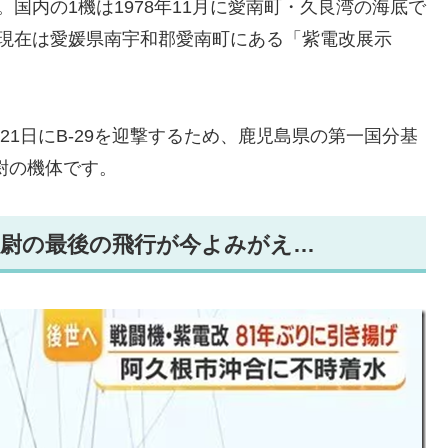
国内の1機は1978年11月に愛南町・久良湾の海底で
、現在は愛媛県南宇和郡愛南町にある「紫電改展示
21日にB-29を迎撃するため、鹿児島県の第一国分基
尉の機体です。
大尉の最後の飛行が今よみがえ…