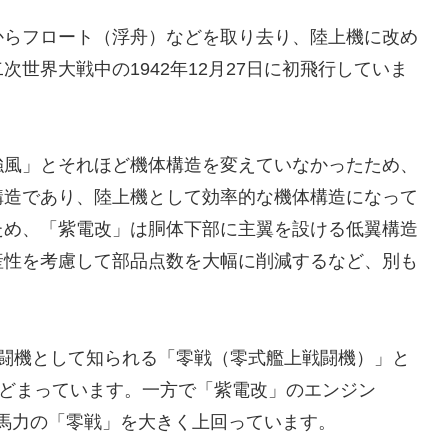
からフロート（浮舟）などを取り去り、陸上機に改め
世界大戦中の1942年12月27日に初飛行していま
強風」とそれほど機体構造を変えていなかったため、
構造であり、陸上機として効率的な機体構造になって
ため、「紫電改」は胴体下部に主翼を設ける低翼構造
産性を考慮して部品点数を大幅に削減するなど、別も
戦闘機として知られる「零戦（零式艦上戦闘機）」と
とどまっています。一方で「紫電改」のエンジン
00馬力の「零戦」を大きく上回っています。