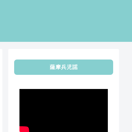
薩摩兵児謡