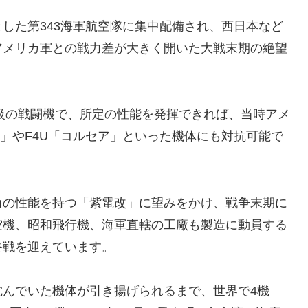
した第343海軍航空隊に集中配備され、西日本など
アメリカ軍との戦力差が大きく開いた大戦末期の絶望
力級の戦闘機で、所定の性能を発揮できれば、当時アメ
ト」やF4U「コルセア」といった機体にも対抗可能で
角の性能を持つ「紫電改」に望みをかけ、戦争末期に
空機、昭和飛行機、海軍直轄の工廠も製造に動員する
終戦を迎えています。
沈んでいた機体が引き揚げられるまで、世界で4機