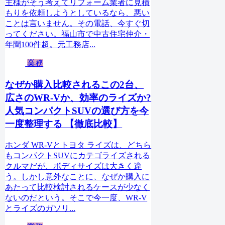
主様がそう考えてリフォーム業者に見積
もりを依頼しようとしているなら、悪い
ことは言いません。その電話、今すぐ切
ってください。福山市で中古住宅仲介・
年間100件超。元工務店...
業務
なぜか購入比較されるこの2台、
広さのWR-Vか、効率のライズか?
人気コンパクトSUVの選び方を今
一度整理する 【徹底比較】
ホンダ WR-Vとトヨタ ライズは、どちら
もコンパクトSUVにカテゴライズされる
クルマだが、ボディサイズは大きく違
う。しかし意外なことに、なぜか購入に
あたって比較検討されるケースが少なく
ないのだという。そこで今一度、WR-V
とライズのガソリ...