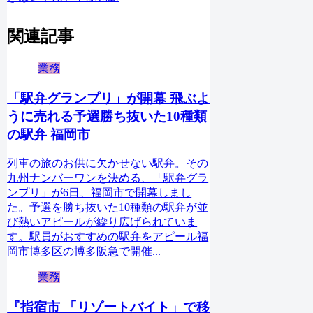
関連記事
業務
「駅弁グランプリ」が開幕 飛ぶよ
うに売れる予選勝ち抜いた10種類
の駅弁 福岡市
列車の旅のお供に欠かせない駅弁。その
九州ナンバーワンを決める、「駅弁グラ
ンプリ」が6日、福岡市で開幕しまし
た。予選を勝ち抜いた10種類の駅弁が並
び熱いアピールが繰り広げられていま
す。駅員がおすすめの駅弁をアピール福
岡市博多区の博多阪急で開催...
業務
『指宿市 「リゾートバイト」で移