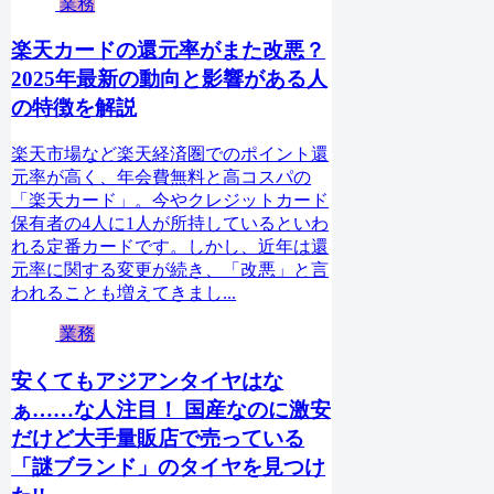
業務
楽天カードの還元率がまた改悪？
2025年最新の動向と影響がある人
の特徴を解説
楽天市場など楽天経済圏でのポイント還
元率が高く、年会費無料と高コスパの
「楽天カード」。今やクレジットカード
保有者の4人に1人が所持しているといわ
れる定番カードです。しかし、近年は還
元率に関する変更が続き、「改悪」と言
われることも増えてきまし...
業務
安くてもアジアンタイヤはな
ぁ……な人注目！ 国産なのに激安
だけど大手量販店で売っている
「謎ブランド」のタイヤを見つけ