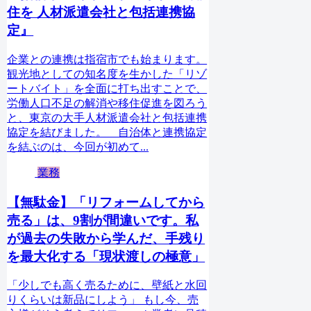
住を 人材派遣会社と包括連携協
定』
企業との連携は指宿市でも始まります。
観光地としての知名度を生かした「リゾ
ートバイト」を全面に打ち出すことで、
労働人口不足の解消や移住促進を図ろう
と、東京の大手人材派遣会社と包括連携
協定を結びました。 自治体と連携協定
を結ぶのは、今回が初めて...
業務
【無駄金】「リフォームしてから
売る」は、9割が間違いです。私
が過去の失敗から学んだ、手残り
を最大化する「現状渡しの極意」
「少しでも高く売るために、壁紙と水回
りくらいは新品にしよう」 もし今、売