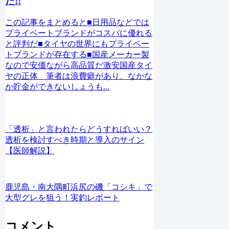
た!!
この記事をまとめると■日用品などでは
プライベートブランドがコスパに優れる
と評判だ■タイヤの世界にもプライベー
トブランドが存在する■国産メーカー製
なので安価ながら高品質だ激安国産タイ
ヤの正体 筆者は浪費癖があり、なかな
か貯金ができないしょうも...
「透析」と言われたらどうすればいい？
透析を検討すべき時期と導入のサイン
【医師解説】
鹿児島・南大隅町浜尻の磯「コシキ」で
大型グレを狙う！実釣レポート
コメント