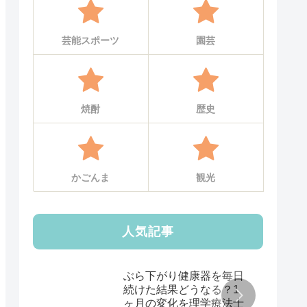
芸能スポーツ
園芸
焼酎
歴史
かごんま
観光
人気記事
ぶら下がり健康器を毎日
続けた結果どうなる？1
ヶ月の変化を理学療法士