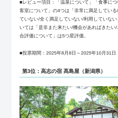
■レビュー項目：「温泉について」「食事に
客室について」の4つは「非常に満足している/
ていない/全く満足していない/利用していな
いては「是非また来たい/機会があればきたい/
合評価について」は5つ星評価。
■投票期間：2025年8月8日～2025年10月31日
第3位：高志の宿 髙島屋（新潟県）