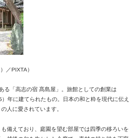
／PIXTA）
ある「高志の宿 髙島屋」。旅館としての創業は
宝暦5）年に建てられたもの。日本の和と粋を現代に伝え
くの人に愛されています。
さも備えており、庭園を望む部屋では四季の移ろいを