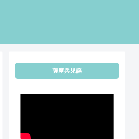
薩摩兵児謡