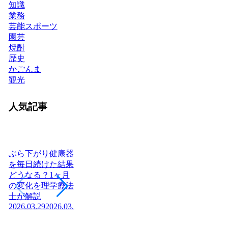
知識
業務
芸能スポーツ
園芸
焼酎
歴史
かごんま
観光
人気記事
ぶら下がり健康器
を毎日続けた結果
どうなる？1ヶ月
ヨーグルトを毎日
日本に神社はいく
腎
の変化を理学療法
食べたら体はどう
つある？全国8万
「
士が解説
変わる？管理栄養
社の統計と神社本
状
2026.03.29
2026.03.29
士が教える効果と
庁・宗教法人の仕
か
2026
正しい食べ方
組みを解説【神社