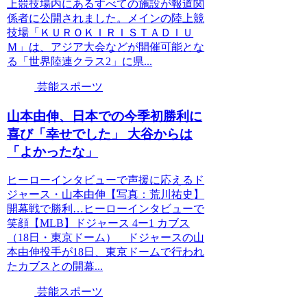
上競技場内にあるすべての施設が報道関
係者に公開されました。メインの陸上競
技場「ＫＵＲＯＫＩＲＩＳＴＡＤＩＵ
Ｍ」は、アジア大会などが開催可能とな
る「世界陸連クラス2」に県...
芸能スポーツ
山本由伸、日本での今季初勝利に
喜び「幸せでした」 大谷からは
「よかったな」
ヒーローインタビューで声援に応えるド
ジャース・山本由伸【写真：荒川祐史】
開幕戦で勝利…ヒーローインタビューで
笑顔【MLB】ドジャース 4ー1 カブス
（18日・東京ドーム） ドジャースの山
本由伸投手が18日、東京ドームで行われ
たカブスとの開幕...
芸能スポーツ