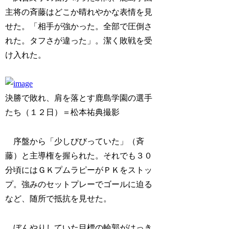
主将の斉藤はどこか晴れやかな表情を見
せた。「相手が強かった。全部で圧倒さ
れた。タフさが違った」。潔く敗戦を受
け入れた。
決勝で敗れ、肩を落とす鹿島学園の選手
たち（１２日）＝松本祐典撮影
序盤から「少しびびっていた」（斉
藤）と主導権を握られた。それでも３０
分頃にはＧＫプムラピーがＰＫをストッ
プ。強みのセットプレーでゴールに迫る
など、随所で抵抗を見せた。
ぼんやりしていた目標の輪郭がはっき