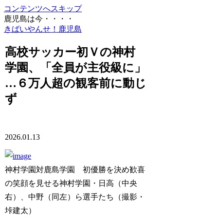
コンテンツへスキップ
鹿児島は今・・・・
きばいやんせ！鹿児島
高校サッカー初Ｖの神村
学園、「全員が主役級に」
…６万人超の観客前に動じ
ず
2026.01.13
神村学園対鹿島学園 初優勝を決め歓喜
の笑顔を見せる神村学園・日高（中央
右）、中野（同左）ら選手たち（撮影・
垰建太）