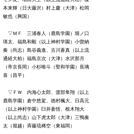
本来輝（日大藤沢）村上慶（大津）松岡
敏也（興国）
▽ＭＦ 三浦春人（鹿島学園）堀ノ口
瑛太、福島和毅（以上神村学園）小曽納
奏（尚志）島谷義進、古川蒼真（以上流
通経大柏）福島京次（大津）水沢那月
（帝京長岡）小杉唯斗（聖和学園）長璃
喜（昌平）
▽ＦＷ 内海心太郎、渡部隼翔（以上
鹿島学園）倉中悠駕、徳村楓大、日高元
（以上神村学園）臼井蒼悟、根木翔大
（以上尚志）山下虎太郎（大津）三鴨奏
太（堀越）斉藤琉稀空（東福岡）