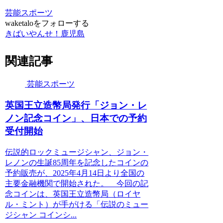
芸能スポーツ
waketaloをフォローする
きばいやんせ！鹿児島
関連記事
芸能スポーツ
英国王立造幣局発行「ジョン・レ
ノン記念コイン」、日本での予約
受付開始
伝説的ロックミュージシャン、ジョン・
レノンの生誕85周年を記念したコインの
予約販売が、2025年4月14日より全国の
主要金融機関で開始された。 今回の記
念コインは、英国王立造幣局（ロイヤ
ル・ミント）が手がける「伝説のミュー
ジシャン コインシ...