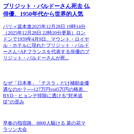
ブリジット・バルドーさん死去 仏
俳優、1950年代から世界的人気
パリ＝坂本進2025年12月28日 19時14分
（2025年12月28日 22時20分更新）ロン
ドンで1959年4月9日、マウント・ロイヤ
ル・ホテルに現れたブリジット・バルド
ーさん=AP フランスを代表する俳優のブ
リジット・バルドーさんが死...
なぜ「日本車」「テスラ」だけ補助金優
遇なのか？──127万円vs45万円の格差、
BYD・ヒョンデ排除に透ける“対米追
従”の歪み
早春の指宿路、8800人駆ける 菜の花マ
ラソン大会