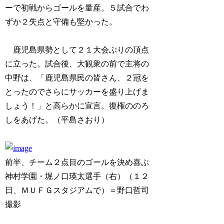
ーで初戦からゴールを量産。５試合でわ
ずか２失点と守備も堅かった。
鹿児島県勢として２１大会ぶりの頂点
に立った。試合後、大観衆の前で主将の
中野は、「鹿児島県民の皆さん、２冠を
とったのでさらにサッカーを盛り上げま
しょう！」と高らかに宣言。復権ののろ
しをあげた。（平島さおり）
前半、チーム２点目のゴールを決め喜ぶ
神村学園・堀ノ口瑛太選手（右）（１２
日、ＭＵＦＧスタジアムで）＝野口哲司
撮影