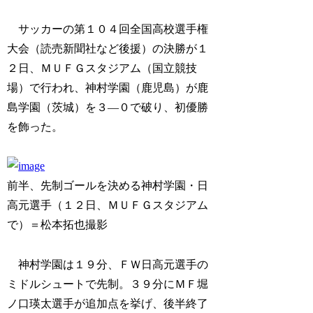
サッカーの第１０４回全国高校選手権
大会（読売新聞社など後援）の決勝が１
２日、ＭＵＦＧスタジアム（国立競技
場）で行われ、神村学園（鹿児島）が鹿
島学園（茨城）を３―０で破り、初優勝
を飾った。
前半、先制ゴールを決める神村学園・日
高元選手（１２日、ＭＵＦＧスタジアム
で）＝松本拓也撮影
神村学園は１９分、ＦＷ日高元選手の
ミドルシュートで先制。３９分にＭＦ堀
ノ口瑛太選手が追加点を挙げ、後半終了