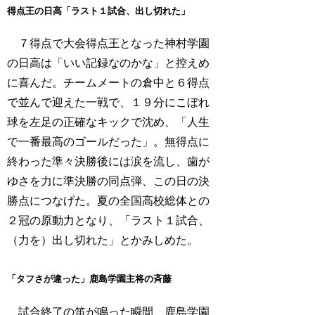
得点王の日高「ラスト１試合、出し切れた」
７得点で大会得点王となった神村学園
の日高は「いい記録なのかな」と控えめ
に喜んだ。チームメートの倉中と６得点
で並んで迎えた一戦で、１９分にこぼれ
球を左足の正確なキックで沈め、「人生
で一番最高のゴールだった」。無得点に
終わった準々決勝後には涙を流し、歯が
ゆさを力に準決勝の同点弾、この日の決
勝点につなげた。夏の全国高校総体との
２冠の原動力となり、「ラスト１試合、
（力を）出し切れた」とかみしめた。
「タフさが違った」鹿島学園主将の斉藤
試合終了の笛が鳴った瞬間、鹿島学園