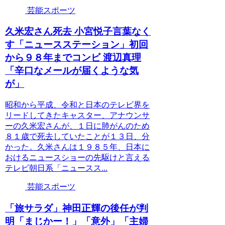
芸能スポーツ
久米宏さん死去 小宮悦子言葉なく
す「ニュースステーション」初回
から９８年までコンビ 渡辺真理
「辛口なメールが届くような気
が」
昭和から平成、令和と日本のテレビ界を
リードしてきたキャスター、アナウンサ
ーの久米宏さんが、１日に肺がんのため
８１歳で死去していたことが１３日、分
かった。久米さんは１９８５年、日本に
おけるニュースショーの先駆けと言える
テレビ朝日系「ニュースス...
芸能スポーツ
「旅サラダ」神田正輝の後任が判
明「まじかー！」「意外」「主婦