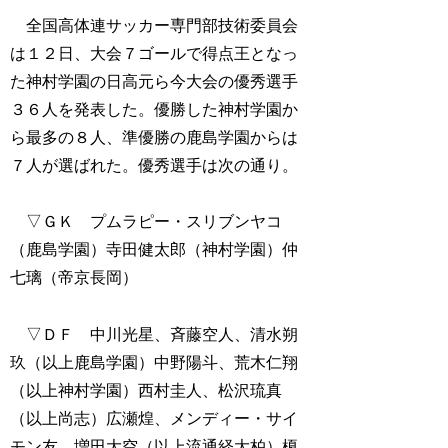
全国高体連サッカー専門部技術委員会
は１２日、大会７ゴールで得点王となっ
た神村学園の日高元ら今大会の優秀選手
３６人を発表した。優勝した神村学園か
ら最多の８人、準優勝の鹿島学園からは
７人が選ばれた。優秀選手は次の通り。
▽ＧＫ プムラピー・スリブンヤコ
（鹿島学園）寺田健太郎（神村学園）仲
七璃（帝京長岡）
▽ＤＦ 中川光星、斉藤空人、清水朔
玖（以上鹿島学園）中野陽斗、荒木仁翔
（以上神村学園）西村圭人、松沢琉真
（以上尚志）広瀬煌、メンディー・サイ
モン友、増田大空（以上流通経大柏）榎