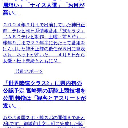
層狙い」「ナイス人選」「お目が
高い」
２０２４年９月まで出演していた神田正
輝 テレビ朝日系情報番組「旅サラダ」
（ＡＢＣテレビ制作、土曜・前８時）。
昨年９月まで２７年半にわたって番組を
けん引した神田正輝の後任が５日に発表
され、ネットが沸いた。 ４月５日から
女優・松下奈緒とともにＭ...
芸能スポーツ
「世界陸連クラス2」に県内初の
公認予定 宮崎県の新陸上競技場を
公開 特徴は「観客とアスリートが
近い」
みやざき国スポ・障スポの開催まであと
2年です。都城市山之口町に完成した陸