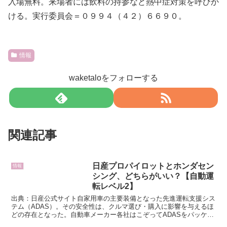
入場無料。来場者には飲料の持参など熱中症対策を呼びか
ける。実行委員会＝０９９４（４２）６６９０。
情報
waketaloをフォローする
関連記事
日産プロパイロットとホンダセン
情報
シング、どちらがいい？【自動運
転レベル2】
出典：日産公式サイト自家用車の主要装備となった先進運転支援シス
テム（ADAS）。その安全性は、クルマ選び・購入に影響を与えるほ
どの存在となった。自動車メーカー各社はこぞってADASをパッケー
ジ化し、全モデルへの標準搭載化を推し進めている。日...