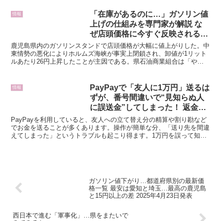
「在庫があるのに…」ガソリン値
情報
上げの仕組みを専門家が解説 な
ぜ店頭価格に今すぐ反映されるの
か
鹿児島県内のガソリンスタンドで店頭価格が大幅に値上がりした。中
東情勢の悪化によりホルムズ海峡が事実上閉鎖され、卸値が1リット
ルあたり26円上昇したことが主因である。県石油商業組合は「やむ
を得ない措置」と説明する一方、高市総理は石油備蓄の放出...
PayPayで「友人に1万円」送るは
情報
ずが、番号間違いで“見知らぬ人
に誤送金”してしまった！ 返金を
頼んだら「嫌です」と断られたけ
PayPayを利用していると、友人への立て替え分の精算や割り勘など
ど、取り戻せないのでしょうか？
でお金を送ることが多くあります。操作が簡単な分、「送り先を間違
えてしまった」というトラブルも起こり得ます。1万円を誤って知ら
確認したいポイントを解説
ない相手に送ってしまい、返してほしいと頼んでも断ら...
ガソリン値下がり…都道府県別の最新価
格一覧 最安は愛知と埼玉…最高の鹿児島
と15円以上の差 2025年4月23日発表
西日本で進む「軍事化」…県をまたいで