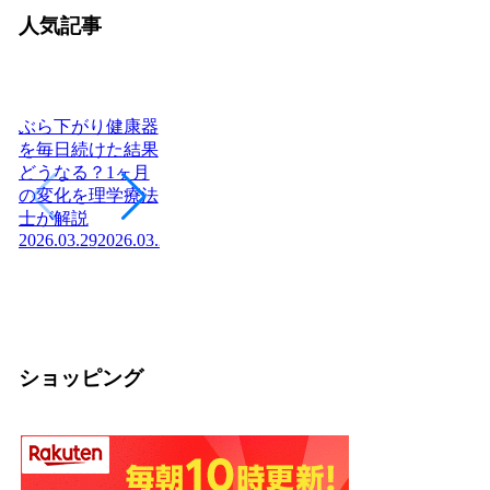
人気記事
ぶら下がり健康器
を毎日続けた結果
どうなる？1ヶ月
ヨーグルトを毎日
日本に神社はいく
腎
の変化を理学療法
食べたら体はどう
つある？全国8万
「
士が解説
変わる？管理栄養
社の統計と神社本
状
2026.03.29
2026.03.29
士が教える効果と
庁・宗教法人の仕
か
2026
正しい食べ方
組みを解説【神社
2026.03.04
2026.03.04
の話】
2026.02.13
ショッピング