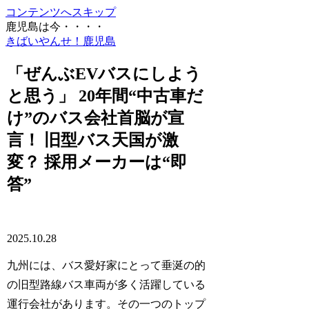
コンテンツへスキップ
鹿児島は今・・・・
きばいやんせ！鹿児島
「ぜんぶEVバスにしよう
と思う」 20年間“中古車だ
け”のバス会社首脳が宣
言！ 旧型バス天国が激
変？ 採用メーカーは“即
答”
2025.10.28
九州には、バス愛好家にとって垂涎の的
の旧型路線バス車両が多く活躍している
運行会社があります。その一つのトップ