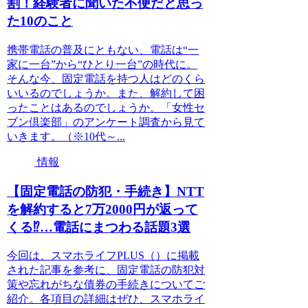
割！経験者に聞いた不便だと思っ
た10のこと
携帯電話の普及にともない、電話は“一
家に一台”から“ひとり一台”の時代に。
そんな今、固定電話を持つ人はどのくら
いいるのでしょうか。また、解約して困
ったことはあるのでしょうか。「女性セ
ブン倶楽部」のアンケート調査から見て
いきます。（※10代～...
情報
【固定電話の防犯・手続き】NTT
を解約すると7万2000円が返って
くる⁉…電話にまつわる話題3選
今回は、スマホライフPLUS（）に掲載
された記事を参考に、固定電話の防犯対
策や忘れがちな債券の手続きについてご
紹介。各項目の詳細はぜひ、スマホライ