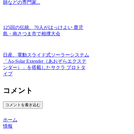
師などの専門家...
125回の伝統、70人がはっけよい 鹿児
島・南さつま市で相撲大会
日産、電動スライド式ソーラーシステム
「Ao-Solar Extender（あおぞらエクステ
ンダー）」を搭載したサクラ プロトタ
イプ
コメント
コメントを書き込む
ホーム
情報