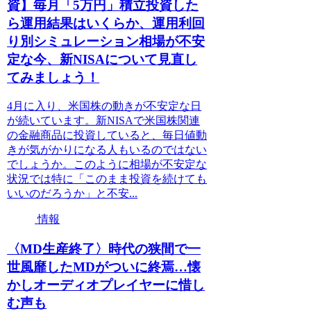
資】毎月「5万円」積立投資した
ら運用結果はいくらか、運用利回
り別シミュレーション相場が不安
定な今、新NISAについて見直し
てみましょう！
4月に入り、米国株の動きが不安定な日
が続いています。新NISAで米国株関連
の金融商品に投資していると、毎日値動
きが気がかりになる人もいるのではない
でしょうか。このように相場が不安定な
状況では特に「このまま投資を続けても
いいのだろうか」と不安...
情報
〈MD生産終了〉時代の狭間で一
世風靡したMDがついに終焉…懐
かしオーディオプレイヤーに惜し
む声も