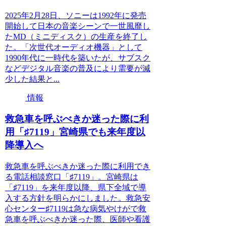
2025年2月28日、ソニーは1992年に発売
開始して日本の音楽シーンで一世風靡し
たMD（ミニディスク）の生産を終了し
た。「次世代オーディオ機器」として
1990年代に一時代を築いたが、サブスク
などデジタル音楽の普及により需要が減
少した結果と...
情報
救急車を呼ぶべきか迷った際に利
用「♯7119」宮崎県でも来年度以
降導入へ
救急車を呼ぶべきか迷った際に利用でき
る電話相談窓口「♯7119」。宮崎県は
「♯7119」を来年度以降、県下全域で導
入する方針を明らかにしました。救急安
心センター♯7119は急な病気やけがで救
急車を呼ぶべきか迷った際、医師や看護