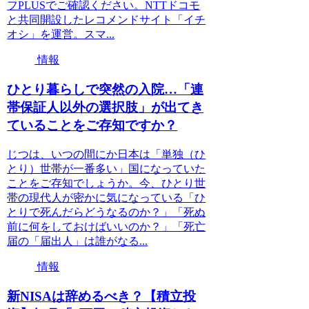
フPLUSでご確認ください。NTTドコモ
と共同開設したレコメンドサイト「イチ
オシ」を運営。スマ...
情報
ひとり暮らしで突然の入院…「連
帯保証人以外の選択肢」が出てき
ていることをご存知ですか？
じつは、いつの間にか日本は「単独（ひ
とり）世帯が一番多い」国になっていた
ことをご存知でしょうか。今、ひとり世
帯の現代人が密かに気になっている「ひ
とりで死んだらどうなるのか？」「死ぬ
前に何をしておけばいいのか？」「死亡
届の「届出人」は誰がなる...
情報
新NISAは辞めるべき？【積立投