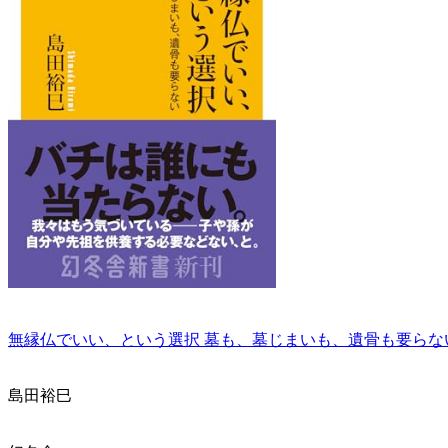
無縁仏でいい、という選択 墓も、墓じまいも、遺骨も要らない (
島田裕巳