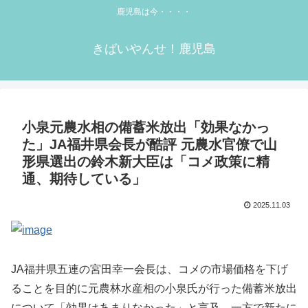
鹿児島は今・・・・
きばいやんせ！鹿児島
小泉元農水相の備蓄米放出「効果なかっ
た」JA福井県会長が酷評 元農水官僚で山
形県選出の鈴木新大臣は「コメ政策に精
通、期待している」
2025.11.03
JA福井県五連の宮田幸一会長は、コメの市場価格を下げ
ることを目的に元農林水産相の小泉氏が行った備蓄米放出
について「効果はあまりなかった」と言及。一方で新たに