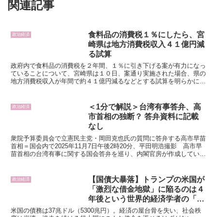
関連記事
食料品の消費税１％にしたら、宮
政治経済
崎県は地方消費税収入４１億円減
る試算
政府内で食料品の消費税を２年間、１％に引き下げる案が有力になっ
ていることについて、宮崎県は１０日、案通り実施された場合、県の
地方消費税収入が年間で約４１億円減るなどとする試算を明らかにし
た。 消費税は一部が地方消費税として地方に配分されるほ...
＜1分で解説＞台湾有事答弁、高
政治経済
市首相の独断？ 答弁資料に記載
なし
衆院予算委員会で立憲民主党・岡田克也氏の質問に答弁する高市早苗
首相＝国会内で2025年11月7日午後2時20分、平田明浩撮影 高市早
苗首相の台湾有事に関する国会答弁を巡り、内閣官房が作成していた
首相の答弁資料の内容が明らかになりました。資料...
【国債大暴落】トランプの米国が
政治経済
「激烈な借金地獄」に陥るのは４
年後という世界的経済学者の「恐
ろしい予言」
米国の債務は37兆ドル（5300兆円）。経済の屋台骨を失い、社会秩