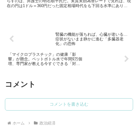
らすのは、弁護士の明石順平氏だ。実質実効為替レートで見れば、現
在の円は1ドル＝360円だった固定相場時代をも下回る水準にあり、
ユーロやスイスフランに対しても史上最安値を更新。高...
腎臓の機能が落ちれば、心臓が老いる…
症状がないまま静かに進む「多臓器老
化」の恐怖
「マイクロプラスチック」の健康「影
響」が懸念。ペットボトル水で年間9万個
増、専門家が教える今すぐできる「対
策」
コメント
コメントを書き込む
ホーム
政治経済