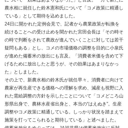
農水相に就任した鈴木憲和氏について「コメ政策に精通し
ている」として期待を込めました。
24日に開かれた定例会見で、記者から農業政策が転換を
続けることへの受け止めを聞かれた宮田会長は「その時そ
の時で判断をされて農政が進んでいくことに対しては若干
疑問もある」とし、コメの市場価格の調整を目的に小泉氏
が進めた備蓄米の放出にも言及。「消費者米価を含めて下
げるために放出したと思うが、その効果はあまりなかっ
た」としました。
その上で、新農水相の鈴木氏が就任早々、消費者に向けて
農家が再生産できる価格への理解を求め、減産も視野に入
れた需給調整の方針を示したことについて「コメどころ山
形県出身で、農林水産省出身と、本当の“はえぬき”。生産
調整やコメ政策に精通している。しっかり状況を踏まえて
施策を打ってこられると期待している」と述べました。
備蓄米放出をめぐっては、JA福井県は備蓄米放出に反対