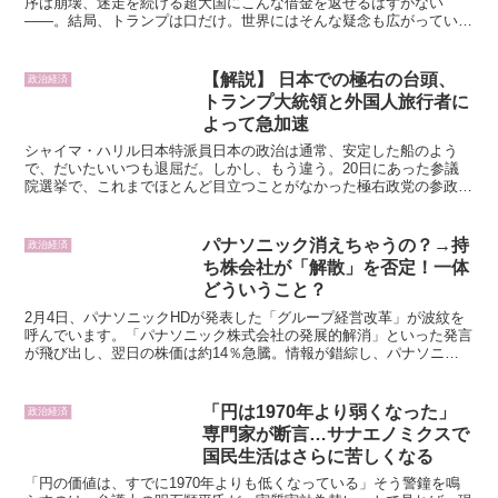
序は崩壊、迷走を続ける超大国にこんな借金を返せるはずがない
――。結局、トランプは口だけ。世界にはそんな疑念も広がってい
る。選挙戦で約束した「バラ色の未来」は早くも色褪せた。そ...
【解説】 日本での極右の台頭、
政治経済
トランプ大統領と外国人旅行者に
よって急加速
シャイマ・ハリル日本特派員日本の政治は通常、安定した船のよう
で、だいたいいつも退屈だ。しかし、もう違う。20日にあった参議
院選挙で、これまでほとんど目立つことがなかった極右政党の参政党
が、議席数を公示前の2から15に急増させ、日本の政界にお...
パナソニック消えちゃうの？→持
政治経済
ち株会社が「解散」を否定！一体
どういうこと？
2月4日、パナソニックHDが発表した「グループ経営改革」が波紋を
呼んでいます。「パナソニック株式会社の発展的解消」といった発言
が飛び出し、翌日の株価は約14％急騰。情報が錯綜し、パナソニッ
クHDが「パナソニックグループの解散」を否定する事態...
「円は1970年より弱くなった」
政治経済
専門家が断言…サナエノミクスで
国民生活はさらに苦しくなる
「円の価値は、すでに1970年よりも低くなっている」そう警鐘を鳴