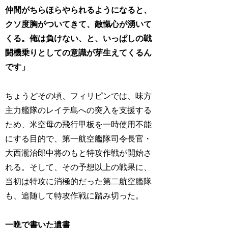
仲間がちらほらやられるようになると、
クソ度胸がついてきて、敵愾心が湧いて
くる。俺は負けない、と、いっぱしの戦
闘機乗りとしての意識が芽生えてくるん
です」
ちょうどその頃、フィリピンでは、味方
主力艦隊のレイテ島への突入を支援する
ため、米空母の飛行甲板を一時使用不能
にする目的で、第一航空艦隊司令長官・
大西瀧治郎中将のもと特攻作戦が開始さ
れる。そして、その予想以上の戦果に、
当初は特攻に消極的だった第二航空艦隊
も、追随して特攻作戦に踏み切った。
一晩で書いた遺書