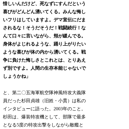
惜しいんだけど、死なずにすんだという
喜びがどんどん湧いてくる。みんな悔し
いフリはしていますよ。デマ宣伝にだま
されるな！そうだそうだ！戦闘続行！な
んて口々に言いながら、頬が緩んでる。
身体がよじれるような、踊り上がりたい
ような喜びが体の内から湧いてくる。戦
争に負けた悔しさとこれとは、とりあえ
ず別ですよ。人間の生存本能じゃないで
しょうかね」
と、第二〇五海軍航空隊神風特攻大義隊
員だった杉田貞雄（旧姓・小貫）は私の
インタビューに語った。2003年のこと。
杉田は、爆装特攻機として、部隊で最多
となる5度の特攻出撃をしながら敵艦と