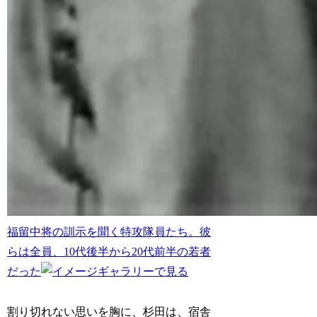
福留中将の訓示を聞く特攻隊員たち。彼
らは全員、10代後半から20代前半の若者
だった
割り切れない思いを胸に、杉田は、宿舎