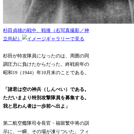
杉田貞雄の戦中、戦後（右写真撮影／神
立尚紀）
杉田が特攻隊員になったのは、周囲の同
調圧力に負けたからだった。終戦前年の
昭和19（1944）年10月末のことである。
「諸君は空の神兵（しんぺい）である。
ただいまより特別攻撃隊員を募集する。
我と思わん者は一歩前へ出よ」
第二航空艦隊司令長官・福留繁中将の訓
示に、一瞬、その場が凍りついた。フィ