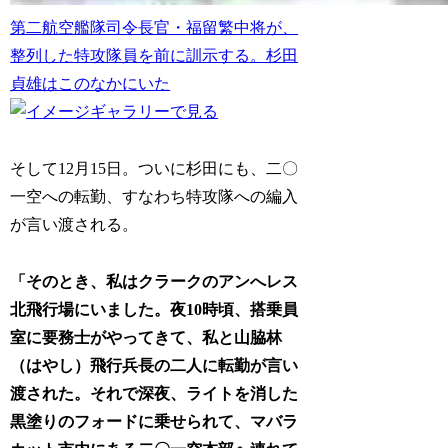
第二航空艦隊司令長官・福留繁中将が、
整列した特攻隊員を前に訓示する。杉田
貞雄はこのなかにいた
そして12月15日。ついに杉田にも、二〇
一空への転勤、すなわち特攻隊への編入
が言い渡される。
「そのとき、私はクラークのアンへレス
北飛行場にいました。夜10時頃、搭乗員
室に要務士がやってきて、私と山脇林
（はやし）飛行兵長の二人に転勤が言い
渡された。それで深夜、ライトを消した
黒塗りのフォードに乗せられて、マバラ