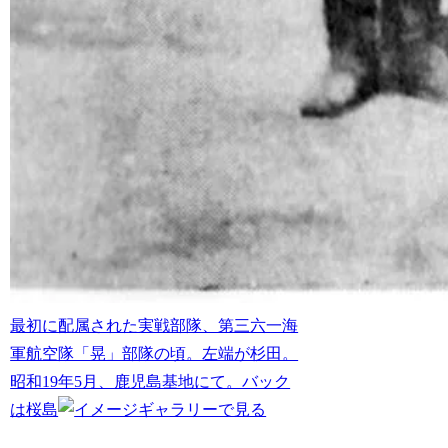
最初に配属された実戦部隊、第三六一海
軍航空隊「晃」部隊の頃。左端が杉田。
昭和19年5月、鹿児島基地にて。バック
は桜島