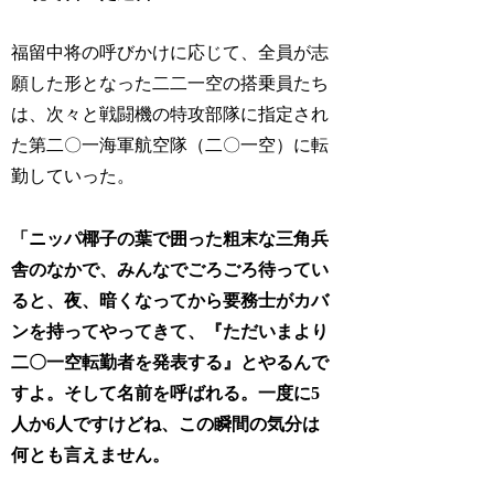
福留中将の呼びかけに応じて、全員が志
願した形となった二二一空の搭乗員たち
は、次々と戦闘機の特攻部隊に指定され
た第二〇一海軍航空隊（二〇一空）に転
勤していった。
「ニッパ椰子の葉で囲った粗末な三角兵
舎のなかで、みんなでごろごろ待ってい
ると、夜、暗くなってから要務士がカバ
ンを持ってやってきて、『ただいまより
二〇一空転勤者を発表する』とやるんで
すよ。そして名前を呼ばれる。一度に5
人か6人ですけどね、この瞬間の気分は
何とも言えません。