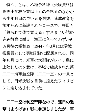
「特乙」とは、乙種予科練（受験資格は
高等小学校卒業以上）の合格者のなかか
ら生年月日の早い者を選抜、速成教育を
施すために新設されたコースで、杉田も
「殴られて体で覚える」すさまじい詰め
込み教育に耐え、海軍に入ってわずか9
ヵ月後の昭和19（1944）年3月には零戦
搭乗員として実戦部隊に配属される。同
年10月には、米軍の大部隊がレイテ島に
上陸したのを受け、零戦で編成された第
二二一海軍航空隊（二二一空）の一員と
して、日米決戦を目前に控えたフィリピ
ンに送り込まれていた。
「二二一空は制空部隊なので、連日の邀
撃（ようげき）戦に参加しましたが、車