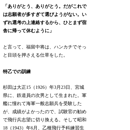
「ありがとう、ありがとう。だがこれで
は志願者が多すぎて選びようがない。い
ずれ選考の上連絡するから、ひとまず宿
舎に帰って休むように」
と言って、福留中将は、ハンカチでそっ
と目頭を押さえる仕草をした。
特乙での訓練
杉田は大正15（1926）年3月23日、宮城
県に、鉄道員の次男として生まれた。軍
艦に憧れて海軍一般志願兵を受験した
が、成績がよかったので、試験官の勧め
で飛行兵志望に切り換える。そして昭和
18（1943）年6月、乙種飛行予科練習生